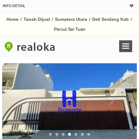
INFO DETAIL
CALCULATOR K
Home
/
Tanah Dijual
/
Sumatera Utara
/
Deli Serdang Kab
/
Harga
Pinjaman (PIN) 70%
Percut Sei Tuan
% /th
O
Untuk hasil simulasi lai
pada kotak-kotak
Simpan Bun