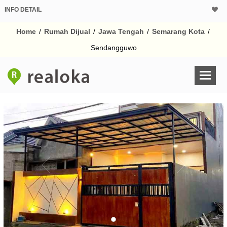
INFO DETAIL
CALCULATOR K
Home
/
Rumah Dijual
/
Jawa Tengah
/
Semarang Kota
/
Harga Rp 7
Pinjaman (PIN) 70
Sendangguwo
% /th
O
Untuk hasil simulasi lai
pada kotak-kotak
Simpan Bun