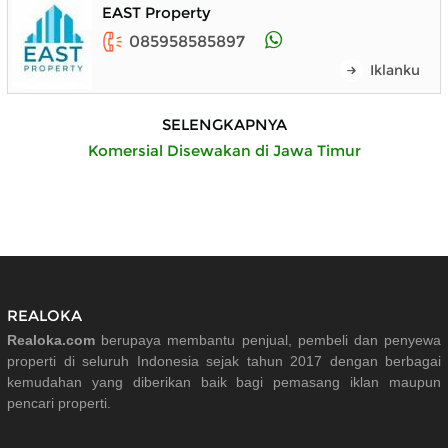
EAST Property
085958585897
Iklanku
SELENGKAPNYA
Komersial Disewakan di Jawa Timur
REALOKA
Realoka.com
berupaya membantu penjual, pembeli dan penyewa
properti di seluruh Indonesia sejak tahun 2017 dengan berbagai
kemudahan yang diberikan baik bagi pemasang iklan maupun
pencari properti.