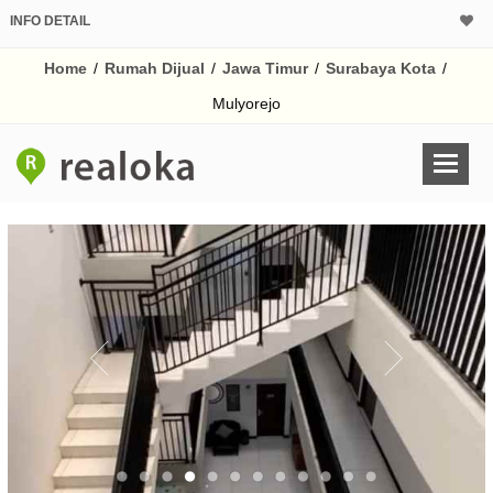
INFO DETAIL
CALCULATOR K
Home
/
Rumah Dijual
/
Jawa Timur
/
Surabaya Kota
/
Harga Rp 9.
Pinjaman (PIN) 70%
Mulyorejo
% /th
O
Untuk hasil simulasi lai
pada kotak-kotak
Simpan Bun