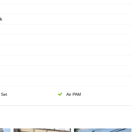
ik
 Set
Air PAM