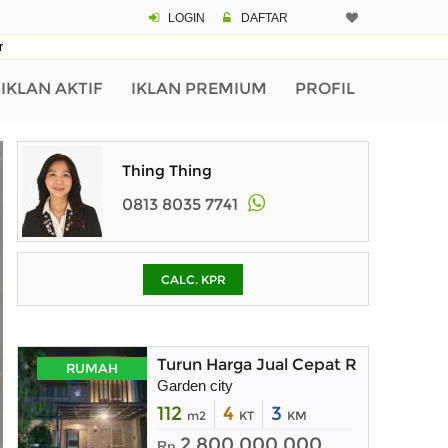
LOGIN
DAFTAR
CALCULATOR K
r
Harga Rp 2.
Pinjaman (PIN) 70%
IKLAN AKTIF
IKLAN PREMIUM
PROFIL
% /th
Thing Thing
0813 8035 7741
O
CALC. KPR
Untuk hasil simulasi lai
pada kotak-kotak
Simpan Bun
Turun Harga Jual Cepat Rumah Mewa
RUMAH
Garden city
112
4
3
m2
KT
KM
2.800.000.000
Rp