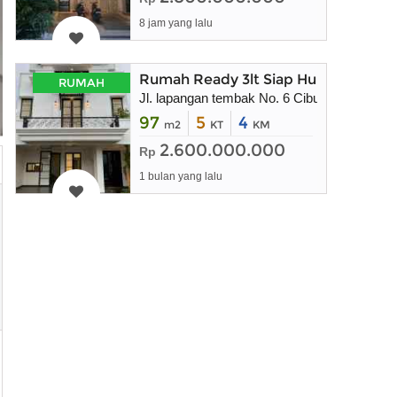
8 jam yang lalu
Rumah Ready 3lt Siap Huni, Cibubu
RUMAH
Jl. lapangan tembak No. 6 Cibubur ciracas j
97
5
4
m2
KT
KM
2.600.000.000
Rp
1 bulan yang lalu