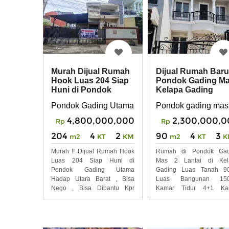
Murah Dijual Rumah
Dijual Rumah Baru
Hook Luas 204 Siap
Pondok Gading M
Huni di Pondok
Kelapa Gading
Gading Utama
Jakarta
Pondok Gading Utama, Kelapa Gading
Pondok gading mas 
4,800,000,000
2,300,000,0
Rp
Rp
204
4
2
90
4
3
m2
KT
KM
m2
KT
K
Murah !! Dijual Rumah Hook
Rumah di Pondok Gad
Luas 204 Siap Huni di
Mas 2 Lantai di Kel
Pondok Gading Utama
Gading Luas Tanah 9
Hadap Utara Barat , Bisa
Luas Bangunan 15
Nego , Bisa Dibantu Kpr
Kamar Tidur 4+1 Ka
Sampai
Mandi 3