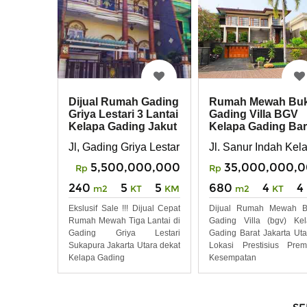
Rumah Mewah Buk
Dijual Rumah Gading
Gading Villa BGV
Griya Lestari 3 Lantai
Kelapa Gading Bar
Kelapa Gading Jakut
Jakarta Utara
Jl. Sanur Indah Kel
Jl, Gading Griya Lestari Kelapa Gading Jakarta U
35,000,000,
5,500,000,000
Rp
Rp
680
4
4
240
5
5
m2
KT
m2
KT
KM
Dijual Rumah Mewah Bu
Ekslusif Sale !!! Dijual Cepat
Gading Villa (bgv) Ke
Rumah Mewah Tiga Lantai di
Gading Barat Jakarta Uta
Gading Griya Lestari
Lokasi Prestisius Pre
Sukapura Jakarta Utara dekat
Kesempatan
Kelapa Gading