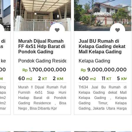
 di
Murah Dijual Rumah
Jual BU Rumah di
as
FF 4x51 Hdp Barat di
Kelapa Gading dekat
Pondok Gading
Mall Kelapa Gading
Residence
kelapa gading jakarta
Pondok Gading Residence, Klp Gading
Kelapa Gading
00
1,700,000,000
9,000,000,000
Rp
Rp
60
2
2
400
11
5
M
m2
KT
KM
m2
KT
KM
ing
Murah !! Dijual Rumah Full
Tr634 Jual Bu Rumah di
apa
Furnish 4x51 Siap Huni
Kelapa Gading dekat Mall
0m2
Hadap Barat di Pondok
Kelapa Gading , Kelapa
0m2
Gading Residence , Bisa
Gading Timur, Kelapa
mar
Nego , Bisa Dibantu Kpr
Gading, Jakarta Utara Harga
Jual