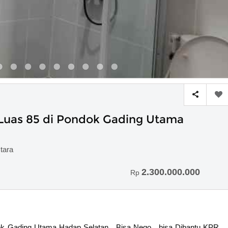
 Luas 85 di Pondok Gading Utama
tara
2.300.000.000
Rp
dok Gading Utama Hadap Selatan , Bisa Nego , bisa Dibantu KPR