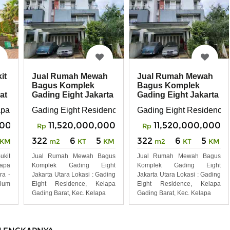
it
Jual Rumah Mewah
Jual Rumah Mewah
Bagus Komplek
Bagus Komplek
at
Gading Eight Jakarta
Gading Eight Jakarta
Utara
Utara
apa Gading Barat
Gading Eight Residence, Kelapa Gading Barat, Kec. K
Gading Eight Residence, 
tara
000
11,520,000,000
11,520,000,000
Rp
Rp
322
6
5
322
6
5
KM
m2
KT
KM
m2
KT
KM
kit
Jual Rumah Mewah Bagus
Jual Rumah Mewah Bagus
lapa
Komplek Gading Eight
Komplek Gading Eight
ra -
Jakarta Utara Lokasi : Gading
Jakarta Utara Lokasi : Gading
mium
Eight Residence, Kelapa
Eight Residence, Kelapa
Gading Barat, Kec. Kelapa
Gading Barat, Kec. Kelapa