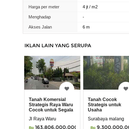
Harga per meter
4 jt / m2
Menghadap
-
Akses Jalan
6 m
IKLAN LAIN YANG SERUPA
Tanah Komersial
Tanah Cocok
Strategis Raya Waru
Strategis untuk
Cocok untuk Segala
Usaha
Usaha
Jl Raya Waru
Surabaya malang
163,806,000,000
9,300,000,0
Rp
Rp