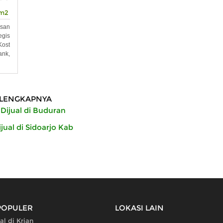
m2
asan
egis
ost
ank,
LENGKAPNYA
Dijual di Buduran
jual di Sidoarjo Kab
POPULER
LOKASI LAIN
al di Krian