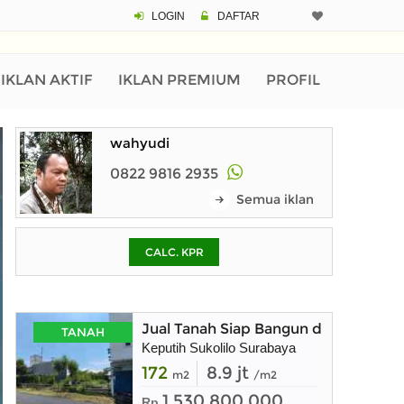
LOGIN
DAFTAR
CALCULATOR K
Harga
Pinjaman (PIN) 70%
IKLAN AKTIF
IKLAN PREMIUM
PROFIL
wahyudi
% /th
0822 9816 2935
Semua iklan
O
CALC. KPR
Untuk hasil simulasi lai
pada kotak-kotak
Simpan Bun
Jual Tanah Siap Bangun di Keputih 
TANAH
Keputih Sukolilo Surabaya
172
8.9 jt
m2
/m2
1.530.800.000
Rp