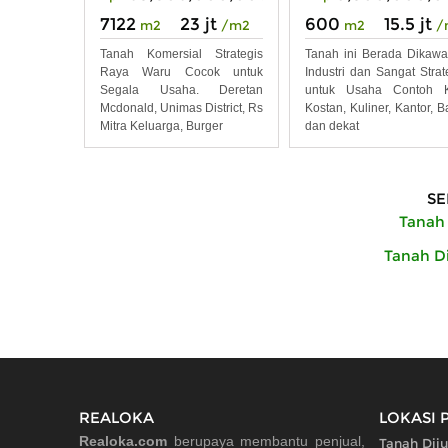
7122
23 jt
600
15.5 jt
m2
/m2
m2
/
Tanah Komersial Strategis
Tanah ini Berada Dikaw
Raya Waru Cocok untuk
Industri dan Sangat Strat
Segala Usaha. Deretan
untuk Usaha Contoh K
Mcdonald, Unimas District, Rs
Kostan, Kuliner, Kantor, B
Mitra Keluarga, Burger
dan dekat
SE
Tanah 
Tanah Di
REALOKA
LOKASI 
Realoka.com
berupaya membantu penjual,
Tanah Diju