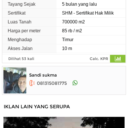
Tayang Sejak
5 bulan yang lalu
Sertifikat
SHM - Sertifikat Hak Milik
Luas Tanah
700000 m2
Harga per meter
85 rb / m2
Menghadap
Timur
Akses Jalan
10 m
Dilihat 53 kali
Calc. KPR
Sandi sukma
081315081775
IKLAN LAIN YANG SERUPA