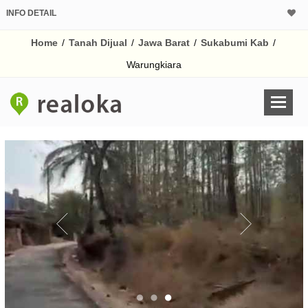
INFO DETAIL
CALCULATOR K
Home
/
Tanah Dijual
/
Jawa Barat
/
Sukabumi Kab
/
Harga
Pinjaman (PIN) 70% 
Warungkiara
% /th
O
Untuk hasil simulasi lai
pada kotak-kotak
Simpan Bun