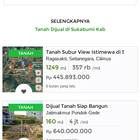
SELENGKAPNYA
Tanah Dijual di Sukabumi Kab
Tanah Subur View Istimewa di Setian
TANAH
Ragasakti, Setianegara, Cilimus
1249
357 rb
m2
/m2
445.893.000
Rp
6 bulan yang lalu
Dijual Tanah Siap Bangun
TANAH
Jatimakmur Pondok Gede
160
4 jt
m2
/m2
640.000.000
Rp