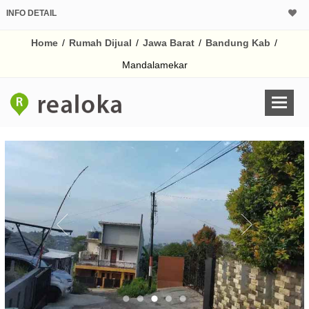
INFO DETAIL
CALCULATOR K
Home
/
Rumah Dijual
/
Jawa Barat
/
Bandung Kab
/
Harga Rp 1.
Pinjaman (PIN) 70
Mandalamekar
% /th
O
Untuk hasil simulasi lai
pada kotak-kotak
Simpan Bun