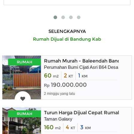
SELENGKAPNYA
Rumah Dijual di Bandung Kab
Rumah Murah - Baleendah Bandung
RUMAH
Perumahan Bumi Cijati Asri B64 Desa Warga
60
2
1
m2
KT
KM
190.000.000
Rp
2 minggu yang lalu
Turun Harga Dijual Cepat Rumah 2 Lan
RUMAH
Taman Galaxy
160
4
3
m2
KT
KM