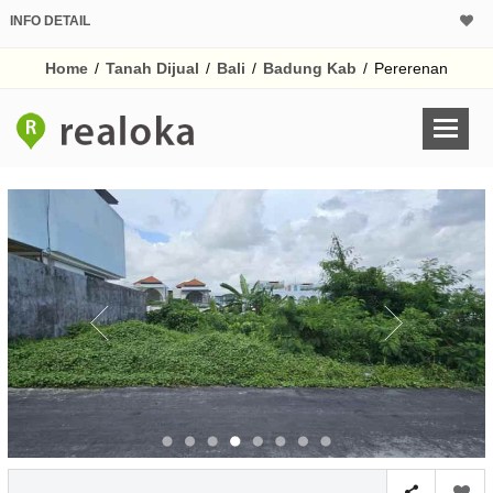
INFO DETAIL
CALCULATOR K
Home
/
Tanah Dijual
/
Bali
/
Badung Kab
/
Pererenan
Harga
Pinjaman (PIN) 70%
% /th
O
Untuk hasil simulasi lai
pada kotak-kotak
Simpan Bun