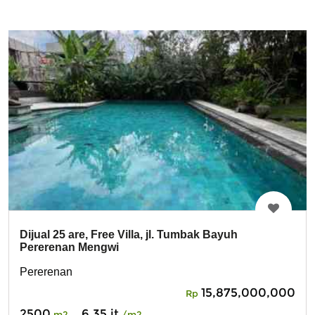
Dijual 25 are, Free Villa, jl. Tumbak Bayuh
Pererenan Mengwi
Pererenan
15,875,000,000
Rp
2500
6.35 jt
m2
/m2