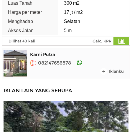
Luas Tanah
300 m2
Harga per meter
17 jt / m2
Menghadap
Selatan
Akses Jalan
5 m
Dilihat 40 kali
Calc. KPR
Karni Putra
082147656878
Iklanku
IKLAN LAIN YANG SERUPA