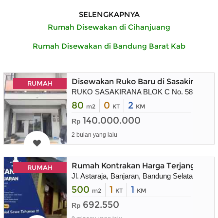
SELENGKAPNYA
Rumah Disewakan di Cihanjuang
Rumah Disewakan di Bandung Barat Kab
Disewakan Ruko Baru di Sasakirana Bl
RUMAH
RUKO SASAKIRANA BLOK C No. 58 KBP
80
0
2
m2
KT
KM
140.000.000
Rp
2 bulan yang lalu
Rumah Kontrakan Harga Terjangkau Wi
RUMAH
Jl. Astaraja, Banjaran, Bandung Selatan, Jawa
500
1
1
m2
KT
KM
692.550
Rp