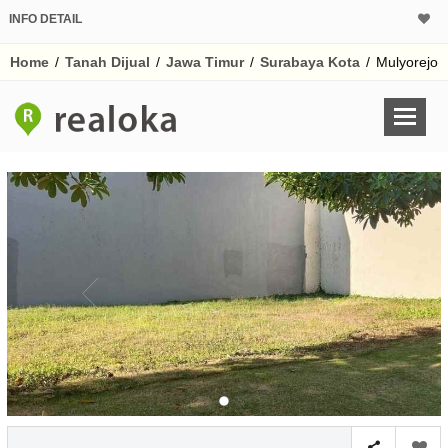
INFO DETAIL
CALCULATOR K
Home
/
Tanah Dijual
/
Jawa Timur
/
Surabaya Kota
/
Mulyorejo
Harga
Pinjaman (PIN) 70
% /th
O
Untuk hasil simulasi lai
pada kotak-kotak
Simpan Bun