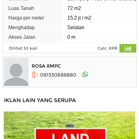
Luas Tanah
72 m2
Harga per meter
15.2 jt / m2
Menghadap
Selatan
Akses Jalan
0 m
Dilihat 53 kali
Calc. KPR
ROSA XMPC
081330688880
IKLAN LAIN YANG SERUPA