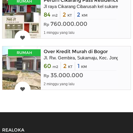
Perum Cikarang Pass Residence
RUMAH
Jl raya Cikarang Cibarusah kel sukaresmi kec
84
2
2
m2
KT
KM
760.000.000
Rp
1 minggu yang lalu
Over Kredit Murah di Bogor
RUMAH
Jl. Rw. Gembira, Sukamaju, Kec. Jonggol, K
60
2
1
m2
KT
KM
35.000.000
Rp
2 minggu yang lalu
REALOKA