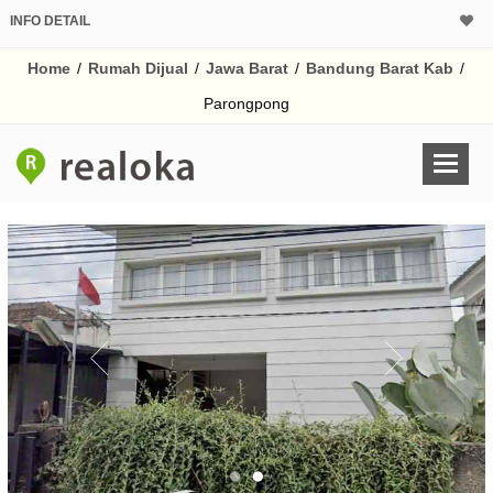
INFO DETAIL
CALCULATOR K
Home
/
Rumah Dijual
/
Jawa Barat
/
Bandung Barat Kab
/
Harga Rp 1.
Pinjaman (PIN) 70%
Parongpong
% /th
O
Untuk hasil simulasi lai
pada kotak-kotak
Simpan Bun