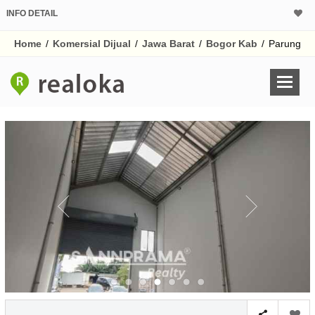
INFO DETAIL
CALCULATOR K
Home
/
Komersial Dijual
/
Jawa Barat
/
Bogor Kab
/
Parung
Harga Rp 1.
Pinjaman (PIN) 70%
% /th
O
Untuk hasil simulasi lai
pada kotak-kotak
Simpan Bun