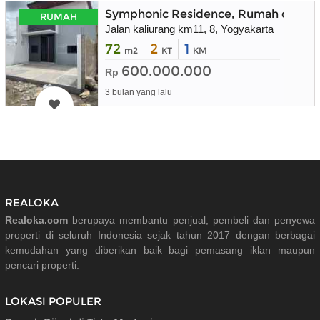
Symphonic Residence, Rumah dekat 
RUMAH
Jalan kaliurang km11, 8, Yogyakarta
72
2
1
m2
KT
KM
600.000.000
Rp
3 bulan yang lalu
REALOKA
Realoka.com
berupaya membantu penjual, pembeli dan penyewa
properti di seluruh Indonesia sejak tahun 2017 dengan berbagai
kemudahan yang diberikan baik bagi pemasang iklan maupun
pencari properti.
LOKASI POPULER