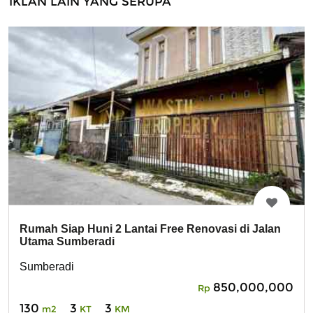
IKLAN LAIN YANG SERUPA
Rumah Siap Huni 2 Lantai Free Renovasi di Jalan
Utama Sumberadi
Sumberadi
850,000,000
Rp
130
3
3
m2
KT
KM