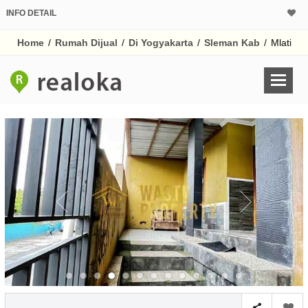
INFO DETAIL
CALCULATOR K
Home
/
Rumah Dijual
/
Di Yogyakarta
/
Sleman Kab
/
Mlati
Harga Rp 8
Pinjaman (PIN) 70
% /th
O
Untuk hasil simulasi lai
pada kotak-kotak
Simpan Bun