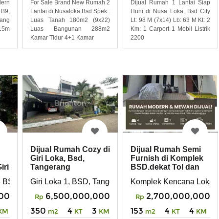
ern
For Sale Brand New Rumah 2
Dijual Rumah 1 Lantai Siap
 B9,
Lantai di Nusaloka Bsd Spek :
Huni di Nusa Loka, Bsd City
rang
Luas Tanah 180m2 (9x22)
Lt: 98 M (7x14) Lb: 63 M Kt: 2
 15m
Luas Bangunan 288m2
Km: 1 Carport 1 Mobil Listrik
Kamar Tidur 4+1 Kamar
2200
Dijual Rumah Cozy di
Dijual Rumah Semi
Giri Loka, Bsd,
Furnish di Komplek
Tangerang
BSD.dekat Tol dan
iri
Stasiun
ang
ngerang Selatan
Giri Loka 1, BSD, Tangerang, Banten
Komplek Kencana Loka B
3 BSD
6,500,000,000
2,700,000,000
00
Rp
Rp
350
4
3
153
4
4
m2
KT
KM
m2
KT
KM
KM