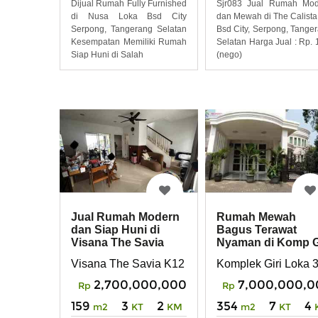
Dijual Rumah Fully Furnished
Sjr083 Jual Rumah Mod
di Nusa Loka Bsd City
dan Mewah di The Calista
Serpong, Tangerang Selatan
Bsd City, Serpong, Tange
Kesempatan Memiliki Rumah
Selatan Harga Jual : Rp.
Siap Huni di Salah
(nego)
Jual Rumah Modern
Rumah Mewah
dan Siap Huni di
Bagus Terawat
Visana The Savia
Nyaman di Komp G
K12/1, BSD City
Loka BSD Tanger
Visana The Savia K12 1, BSD City, Serpong, Ta
Komplek Giri Loka 
2,700,000,000
7,000,000,0
Rp
Rp
159
3
2
354
7
4
m2
KT
KM
m2
KT