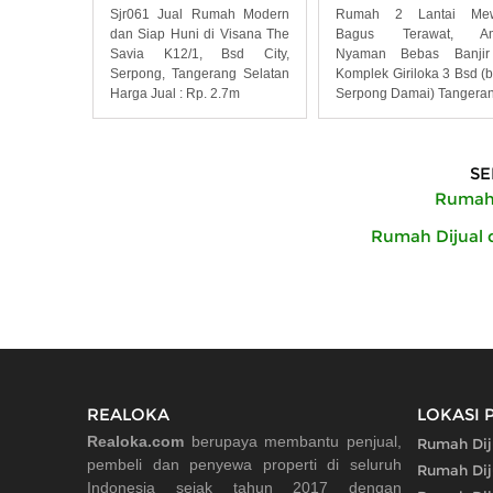
Sjr061 Jual Rumah Modern
Rumah 2 Lantai Me
dan Siap Huni di Visana The
Bagus Terawat, A
Savia K12/1, Bsd City,
Nyaman Bebas Banjir
Serpong, Tangerang Selatan
Komplek Giriloka 3 Bsd (
Harga Jual : Rp. 2.7m
Serpong Damai) Tangera
SE
Rumah 
Rumah Dijual 
REALOKA
LOKASI 
Realoka.com
berupaya membantu penjual,
Rumah Dij
pembeli dan penyewa properti di seluruh
Rumah Diju
Indonesia sejak tahun 2017 dengan