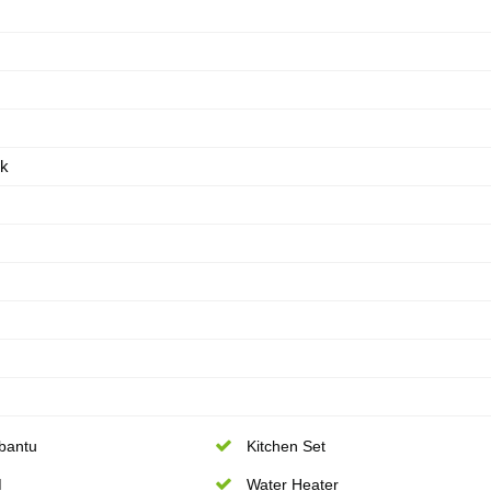
ik
bantu
Kitchen Set
M
Water Heater