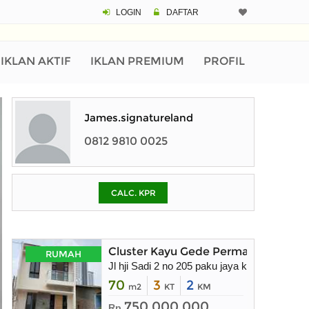
LOGIN
DAFTAR
CALCULATOR K
Harga Rp 4.
Pinjaman (PIN) 70%
IKLAN AKTIF
IKLAN PREMIUM
PROFIL
% /th
James.signatureland
0812 9810 0025
O
CALC. KPR
Untuk hasil simulasi lai
pada kotak-kotak
Simpan Bun
Cluster Kayu Gede Permai 2 Bebas Ba
RUMAH
Jl hji Sadi 2 no 205 paku jaya kec Serpong
70
3
2
m2
KT
KM
750.000.000
Rp