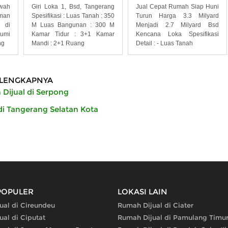
Giri Loka 1, Bsd, Tangerang
Jual Cepat Rumah Siap Huni
wah
Spesifikasi : Luas Tanah : 350
Turun Harga 3.3 Milyard
man
M Luas Bangunan : 300 M
Menjadi 2.7 Milyard Bsd
 di
Kamar Tidur : 3+1 Kamar
Kencana Loka Spesifikasi
bumi
Mandi : 2+1 Ruang
Detail : - Luas Tanah
ng
LENGKAPNYA
Dijual di Serpong
di Tangerang Selatan Kota
POPULER
LOKASI LAIN
ual di Cireundeu
Rumah Dijual di Ciater
al di Ciputat
Rumah Dijual di Pamulang Timu