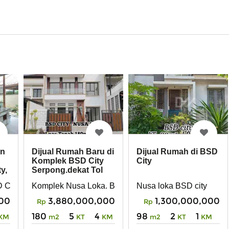
rn
Dijual Rumah Baru di
Dijual Rumah di BSD
Komplek BSD City
City
y,
Serpong.dekat Tol
Bsd
N
 City, Serpong, Tangerang Selatan
Komplek Nusa Loka. BSD city Serpong. tangerang sel
Nusa loka BSD city
000
3,880,000,000
1,300,000,000
Rp
Rp
180
5
4
98
2
1
KM
m2
KT
KM
m2
KT
KM