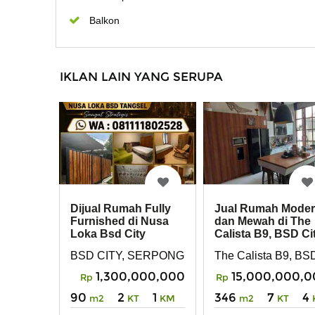
Balkon
IKLAN LAIN YANG SERUPA
Dijual Rumah Fully
Jual Rumah Mode
Furnished di Nusa
dan Mewah di The
Loka Bsd City
Calista B9, BSD Cit
Tangerang Selatan
Serpong
BSD CITY, SERPONG, TANGERANG SELATA
The Calista B9, BSD
1,300,000,000
15,000,000,
Rp
Rp
90
2
1
346
7
4
m2
KT
KM
m2
KT