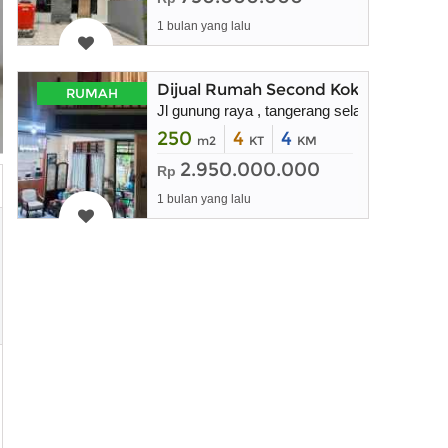
1 bulan yang lalu
Dijual Rumah Second Kokoh dan Tera
RUMAH
Jl gunung raya , tangerang selatan
250
4
4
m2
KT
KM
2.950.000.000
Rp
1 bulan yang lalu