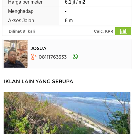
Harga per meter
6.1 jt / m2
Menghadap
-
Akses Jalan
8 m
Dilihat 91 kali
Calc. KPR
JOSUA
08111763333
IKLAN LAIN YANG SERUPA