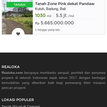
Tanah Zone Pink dekat Pandawa Golf
TANAH
Kutuh, Badung, Bali
1030
5.5 jt
m2
/m2
5.665.000.000
Rp
1 minggu yang lalu
REALOKA
Realoka.com
berupaya membantu penjual, pembeli dan penyewa
properti di seluruh Indonesia sejak tahun 2017 dengan berbagai
kemudahan yang diberikan baik bagi pemasang iklan maupun
pencari properti.
LOKASI POPULER
Tanah Dijual di Cemagi