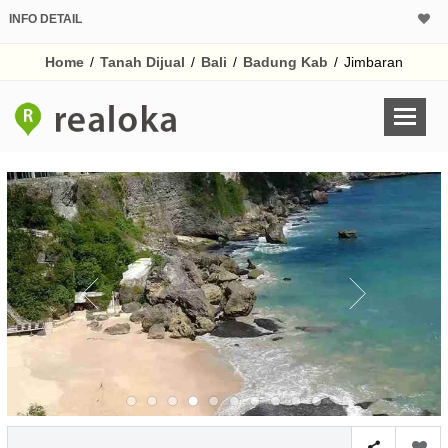
INFO DETAIL
CALCULATOR K
Home
/
Tanah Dijual
/
Bali
/
Badung Kab
/
Jimbaran
Harga
Pinjaman (PIN) 70% 
% /th
O
Untuk hasil simulasi lai
pada kotak-kotak
Simpan Bun