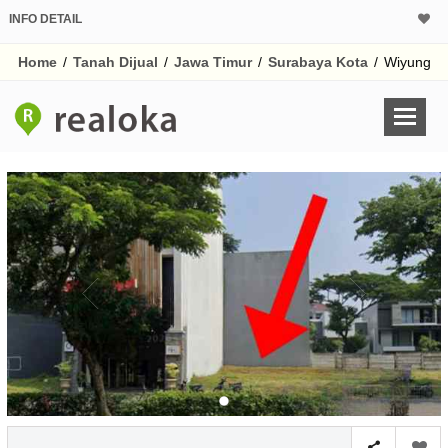
INFO DETAIL
CALCULATOR K
Home
/
Tanah Dijual
/
Jawa Timur
/
Surabaya Kota
/
Wiyung
Harga
Pinjaman (PIN) 70% 
% /th
O
Untuk hasil simulasi lai
pada kotak-kotak
Simpan Bun