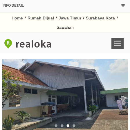
INFO DETAIL
CALCULATOR K
Home
/
Rumah Dijual
/
Jawa Timur
/
Surabaya Kota
/
Harga Rp 12
Pinjaman (PIN) 70%
Sawahan
% /th
O
Untuk hasil simulasi lai
pada kotak-kotak
Simpan Bun