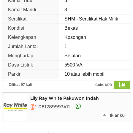
Kamar Tidur
5
Kamar Mandi
3
Sertifikat
SHM - Sertifikat Hak Milik
Kondisi
Bekas
Kelengkapan
Kosongan
Jumlah Lantai
1
Menghadap
Selatan
Daya Listrik
5500 VA
Parkir
10 atau lebih mobil
Dilihat 97 kali
Calc. KPR
Lily Ray White Pakuwon Indah
081289993411
Iklanku