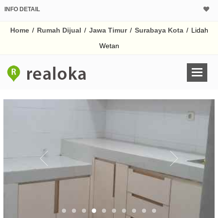
INFO DETAIL
CALCULATOR K
Home
/
Rumah Dijual
/
Jawa Timur
/
Surabaya Kota
/
Lidah
Harga Rp 1.
Pinjaman (PIN) 70%
Wetan
% /th
O
Untuk hasil simulasi lai
pada kotak-kotak
Simpan Bun