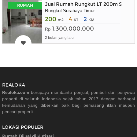
Jual Rumah Rungkut LT 200m Suraba
RUMAH
Rungkut Surabaya Timur
200
4
2
m2
KT
KM
1.300.000.000
Rp
2 bulan yang lalu
REALOKA
Realoka.com
berupaya membantu penjual, pembeli dan penyewa
properti di seluruh Indonesia sejak tahun 2017 dengan berbagai
kemudahan yang diberikan baik bagi pemasang iklan maupun
pencari properti.
LOKASI POPULER
Rumah Dijual di Kutisari