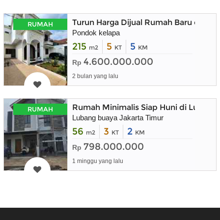
Turun Harga Dijual Rumah Baru dala
RUMAH
Pondok kelapa
215
5
5
m2
KT
KM
4.600.000.000
Rp
2 bulan yang lalu
Rumah Minimalis Siap Huni di Lubang 
RUMAH
Lubang buaya Jakarta Timur
56
3
2
m2
KT
KM
798.000.000
Rp
1 minggu yang lalu