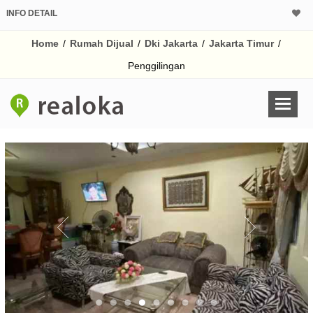
INFO DETAIL
CALCULATOR K
Home
/
Rumah Dijual
/
Dki Jakarta
/
Jakarta Timur
/
Harga Rp 2.
Pinjaman (PIN) 70%
Penggilingan
% /th
O
Untuk hasil simulasi lai
pada kotak-kotak
Simpan Bun