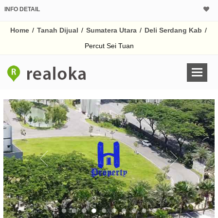
INFO DETAIL
CALCULATOR K
Home
/
Tanah Dijual
/
Sumatera Utara
/
Deli Serdang Kab
/
Harga
Pinjaman (PIN) 70% 
Percut Sei Tuan
% /th
O
Untuk hasil simulasi lai
pada kotak-kotak
Simpan Bun