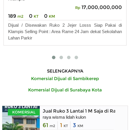
17,000,000,000
Rp
189
0
0
m2
KT
KM
Dijual / Disewakan Ruko 2 Jejer Losss Siap Pakai di
Klampis Selling Point : Area Rame 24 Jam dekat Sekolahan
Lahan Parkir
SELENGKAPNYA
Komersial Dijual di Sambikerep
Komersial Dijual di Surabaya Kota
Jual Ruko 3 Lantai 1 M Saja di Raya W
KOMERSIAL
raya wisma lidah kulon
61
1
3
m2
KT
KM