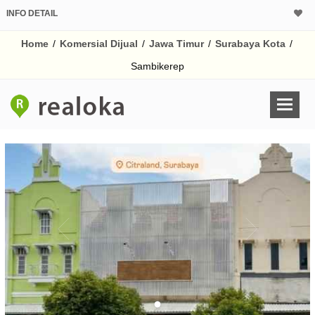
INFO DETAIL
CALCULATOR K
Home
/
Komersial Dijual
/
Jawa Timur
/
Surabaya Kota
/
Harga Rp 9.
Pinjaman (PIN) 70%
Sambikerep
% /th
O
Untuk hasil simulasi lai
pada kotak-kotak
Simpan Bun