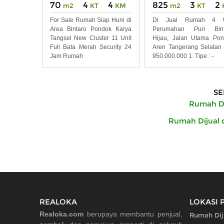
70
4
4
825
3
2
m2
KT
KM
m2
KT
For Sale Rumah Siap Huni di
Di Jual Rumah 4 U
Area Bintaro Pondok Karya
Perumahan Puri Bint
Tangsel New Cluster 11 Unit
Hijau, Jalan Utama Po
Full Bata Merah Security 24
Aren Tangerang Selatan
Jam Rumah
950.000.000 1. Tipe : -
SE
Rumah Di
Rumah Dijual 
REALOKA
LOKASI 
Realoka.com
berupaya membantu penjual,
Rumah Dij