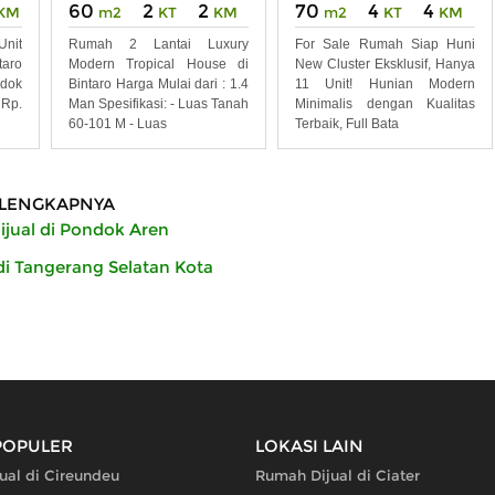
60
2
2
70
4
4
KM
m2
KT
KM
m2
KT
KM
nit
Rumah 2 Lantai Luxury
For Sale Rumah Siap Huni
aro
Modern Tropical House di
New Cluster Eksklusif, Hanya
ndok
Bintaro Harga Mulai dari : 1.4
11 Unit! Hunian Modern
 Rp.
Man Spesifikasi: - Luas Tanah
Minimalis dengan Kualitas
60-101 M - Luas
Terbaik, Full Bata
LENGKAPNYA
jual di Pondok Aren
di Tangerang Selatan Kota
POPULER
LOKASI LAIN
ual di Cireundeu
Rumah Dijual di Ciater