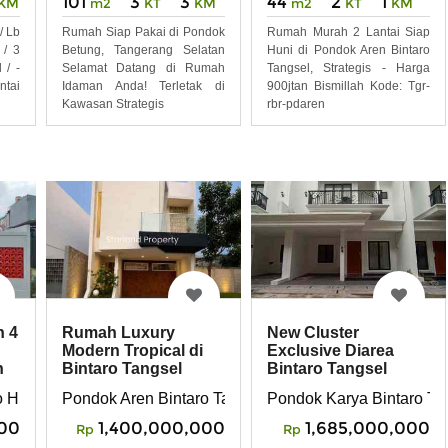
101
3
3
44
2
1
KM
m2
KT
KM
m2
KT
KM
/ Lb
Rumah Siap Pakai di Pondok
Rumah Murah 2 Lantai Siap
 / 3
Betung, Tangerang Selatan
Huni di Pondok Aren Bintaro
 / -
Selamat Datang di Rumah
Tangsel, Strategis - Harga
ntai
Idaman Anda! Terletak di
900jtan Bismillah Kode: Tgr-
Kawasan Strategis
rbr-pdaren
h 4
Rumah Luxury
New Cluster
Modern Tropical di
Exclusive Diarea
n
Bintaro Tangsel
Bintaro Tangsel
ro Hijau, Pondok Aren, TangSel
Pondok Aren Bintaro Tangsel
Pondok Karya Bintaro Ta
00
1,400,000,000
1,685,000,000
Rp
Rp