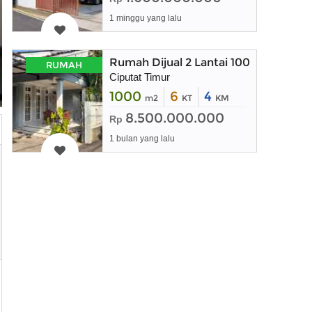
1 minggu yang lalu
Rumah Dijual 2 Lantai 1000 meter di
RUMAH
Ciputat Timur
1000
6
4
m2
KT
KM
8.500.000.000
Rp
1 bulan yang lalu