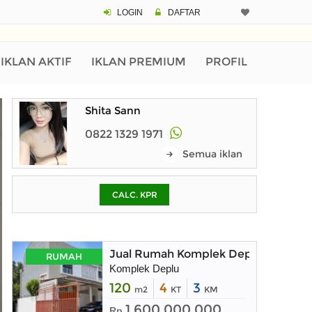
LOGIN
DAFTAR
CALCULATOR K
Harga Rp 2.
Pinjaman (PIN) 70%
IKLAN AKTIF
IKLAN PREMIUM
PROFIL
Shita Sann
% /th
0822 1329 1971
Semua iklan
O
CALC. KPR
Untuk hasil simulasi lai
pada kotak-kotak
Simpan Bun
Jual Rumah Komplek Deplu Pondok A
RUMAH
Komplek Deplu
120
4
3
m2
KT
KM
1.600.000.000
Rp