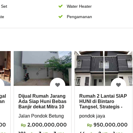
 Set
Water Heater
te
Pengamanan
gal
Dijual Rumah Jarang
Rumah 2 Lantai SIAP
an
Ada Siap Huni Bebas
HUNI di Bintaro
Banjir dekat Mitra 10
Tangsel, Strategis -
Bintaro
Harga 900JTan
Jalan Pondok Betung
pondok jaya
00
2,000,000,000
950,000,000
Rp
Rp