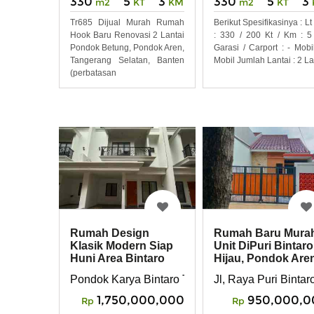
330
5
3
330
5
3
m2
KT
KM
m2
KT
Tr685 Dijual Murah Rumah
Berikut Spesifikasinya : Lt 
Hook Baru Renovasi 2 Lantai
: 330 / 200 Kt / Km : 5
Pondok Betung, Pondok Aren,
Garasi / Carport : - Mobil
Tangerang Selatan, Banten
Mobil Jumlah Lantai : 2 La
(perbatasan
Rumah Design
Rumah Baru Mura
Klasik Modern Siap
Unit DiPuri Bintaro
Huni Area Bintaro
Hijau, Pondok Are
Tangsel
950 jt Nego
Pondok Karya Bintaro Tangsel
Jl, Raya Puri Binta
1,750,000,000
950,000,0
Rp
Rp