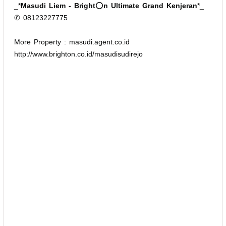
_*
Masudi Liem - Bright
⭕
n Ultimate Grand Kenjeran
*_
✆ 08123227775
More Property : masudi.agent.co.id
http://www.brighton.co.id/masudisudirejo