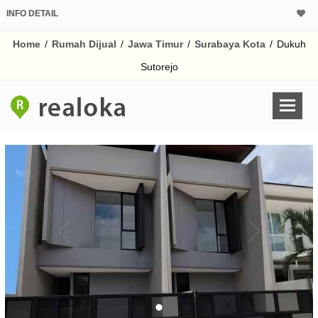
INFO DETAIL
CALCULATOR K
Home
/
Rumah Dijual
/
Jawa Timur
/
Surabaya Kota
/
Dukuh
Harga Rp 1.
Pinjaman (PIN) 70%
Sutorejo
% /th
O
Untuk hasil simulasi lai
pada kotak-kotak
Simpan Bun