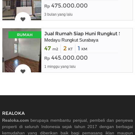
475.000.000
Rp
3 bulan yang lalu
Jual Rumah Siap Huni Rungkut Surab
RUMAH
Medayu Rungkut Surabaya
47
2
1
m2
KT
KM
445.000.000
Rp
1 minggu yang lalu
REALOKA
Realoka.com
berupaya membantu penjual, pembeli dan penyewa
properti di seluruh Indonesia sejak tahun 2017 dengan berbagai
kemudahan yang diberikan baik bagi pemasang iklan maupun