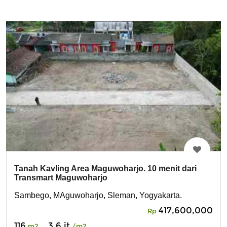
Tanah Kavling Area Maguwoharjo. 10 menit dari
Transmart Maguwoharjo
Sambego, MAguwoharjo, Sleman, Yogyakarta.
417,600,000
Rp
116
3.6 jt
m2
/m2