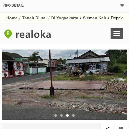
INFO DETAIL
CALCULATOR K
Home
/
Tanah Dijual
/
Di Yogyakarta
/
Sleman Kab
/
Depok
Harga
Pinjaman (PIN) 70
% /th
O
Untuk hasil simulasi lai
pada kotak-kotak
Simpan Bun