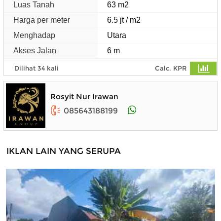
Luas Tanah
63 m2
Harga per meter
6.5 jt / m2
Menghadap
Utara
Akses Jalan
6 m
Dilihat 34 kali
Calc. KPR
Rosyit Nur Irawan
085643188199
IKLAN LAIN YANG SERUPA