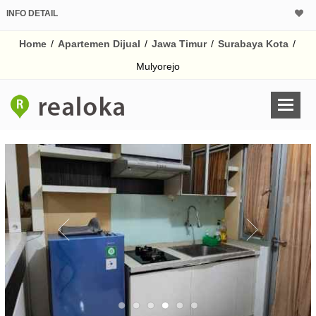
INFO DETAIL
CALCULATOR K
Home
/
Apartemen Dijual
/
Jawa Timur
/
Surabaya Kota
/
Harga Rp 
Pinjaman (PIN) 70
Mulyorejo
% /th
O
Untuk hasil simulasi lai
pada kotak-kotak
Simpan Bun