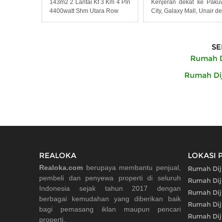
143m2 2 Lantai Kt 3 Km 4 Pln
Kenjeran dekat ke Pak
4400watt Shm Utara Row
City, Galaxy Mall, Unair d
SE
Rumah D
Rumah Dij
REALOKA
LOKASI 
Realoka.com
berupaya membantu penjual,
Rumah Dij
pembeli dan penyewa properti di seluruh
Rumah Dij
Indonesia sejak tahun 2017 dengan
Rumah Dij
berbagai kemudahan yang diberikan baik
Rumah Diju
bagi pemasang iklan maupun pencari
Rumah Dij
properti.