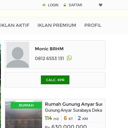
LOGIN
DAFTAR
CALCULATOR K
Harga Rp 8
Pinjaman (PIN) 70
IKLAN AKTIF
IKLAN PREMIUM
PROFIL
% /th
Monic BRHM
0812 6553 131
O
CALC. KPR
Untuk hasil simulasi lai
pada kotak-kotak
Simpan Bun
Rumah Gunung Anyar Surabaya Tim
RUMAH
Gunung Anyar Surabaya Dekat Rungkut
114
6
2
m2
KT
KM
630.000.000
Rp