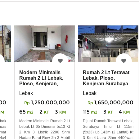
Modern Minimalis
Rumah 2 Lt Terawat
Rumah 2 Lt Lebak,
Lebak, Ploso,
Ploso, Kenjeran,
Kenjeran Surabaya
Surabaya
Timur dekat Gm
Lebak
Lebak
00
1,250,000,000
1,650,000,000
Rp
Rp
65
2
3
115
3
4
KM
m2
KT
KM
m2
KT
KM
ebak
Modern Minimalis Rumah 2 Lt
Dijual Rumah Terawat Lebak,
uas
Lebak Lt 65 Dimensi 5x13 Kt
Surabaya Timur Lt 115m
amar
2 Km 3 Listrik 2200 Shm
(5x23) Lb 143m (2 Lantai) Kt
 4x4
Hadap Barat Row Jln 3 Mobil
3, Km 4 Utara, Shm, 4400watt