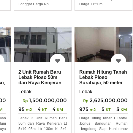
Longgar Harga Rp
Harga 1.650m
2 Unit Rumah Baru
Rumah Hitung Tanah
Lebak Ploso 50m
Lebak Ploso
so,
dari Raya Kenjeran
Surabaya, 50 meter
Surabaya Nego
ke Raya Kenjeran
Lebak
Lebak
000
1,500,000,000
2,625,000,000
Rp
Rp
95
4
4
975
5
3
M
m2
KT
KM
m2
KT
KM
mah
Lebak 2 Unit Rumah Baru
Harga Hitung Tanah 1 Lantai.
Huni
50m dari Raya Kenjeran Lt
.bonus Bangunan Rumah
aya
5x19 95m Lb 130m Kt 3+1
..tergolong Siap Huni..renov