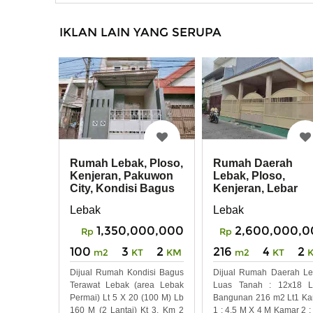
IKLAN LAIN YANG SERUPA
Rumah Lebak, Ploso,
Rumah Daerah
Kenjeran, Pakuwon
Lebak, Ploso,
City, Kondisi Bagus
Kenjeran, Lebar
Terawat
Jalan 7m
Lebak
Lebak
1,350,000,000
2,600,000,0
Rp
Rp
100
3
2
216
4
2
m2
KT
KM
m2
KT
Dijual Rumah Kondisi Bagus
Dijual Rumah Daerah L
Terawat Lebak (area Lebak
Luas Tanah : 12x18 L
Permai) Lt 5 X 20 (100 M) Lb
Bangunan 216 m2 Lt1 K
160 M (2 Lantai) Kt 3, Km 2
1 : 4,5 M X 4 M Kamar 2 :