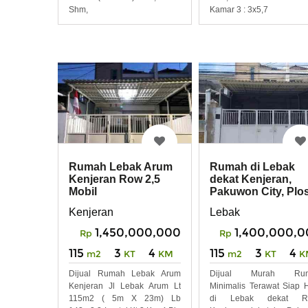
Shm,
Kamar 3 : 3x5,7
Rumah Lebak Arum
Rumah di Lebak
Kenjeran Row 2,5
dekat Kenjeran,
Mobil
Pakuwon City, Plo
Mulyosari DND
Kenjeran
Lebak
1,450,000,000
1,400,000,
Rp
Rp
115
3
4
115
3
4
m2
KT
KM
m2
KT
K
Dijual Rumah Lebak Arum
Dijual Murah Ru
Kenjeran Jl Lebak Arum Lt
Minimalis Terawat Siap 
115m2 ( 5m X 23m) Lb
di Lebak dekat R