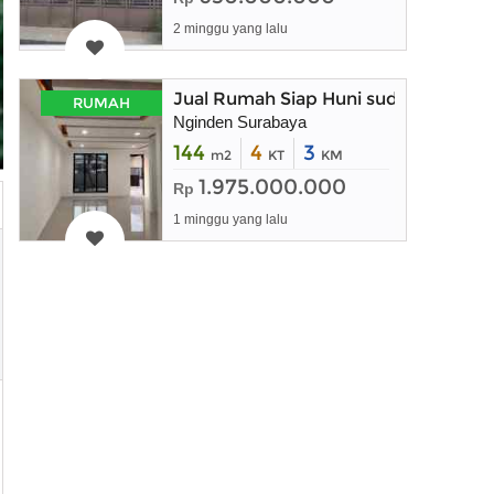
2 minggu yang lalu
Jual Rumah Siap Huni sudah Direnov
RUMAH
Nginden Surabaya
144
4
3
m2
KT
KM
1.975.000.000
Rp
1 minggu yang lalu