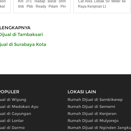
uwon
Km 3+1 Hadap Barat Shm
Cat Area Lebak 50 Meter ke
ekat
Imb Pbb Ready Pdam Pln
Raya Kenjeran Lt
2200
LENGKAPNYA
ijual di Tambaksari
ual di Surabaya Kota
POPULER
LOKASI LAIN
ual di Wiyung
Rumah Dijual di Sambikerep
ual di Medokan Ayu
Rumah Dijual di Sememi
ual di Gayungan
Rumah Dijual di Kenjeran
al di Lontar
Rumah Dijual di Mulyorejo
ual di Darmo
Rumah Dijual di Nginden Jangk