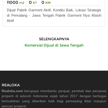
11000
0
0
m2
KT
KM
Dijual Pabrik Garment Aktif, Kondisi Baik, Lokasi Strategis
di Pemalang - Jawa Tengah Pabrik Garment Nya Masih
Aktif
SELENGKAPNYA
Komersial Dijual di Jawa Tengah
REALOKA
Realoka.com
berupaya membantu penjual, pembeli dan penyewa
properti di seluruh Indonesia sejak tahun 2017 dengan berbagai
kemudahan yang diberikan baik bagi pemasang iklan maupun
pencari properti.