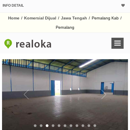
INFO DETAIL
CALCULATOR K
Home
/
Komersial Dijual
/
Jawa Tengah
/
Pemalang Kab
/
Harga Rp 18
Pinjaman (PIN) 70% 
Pemalang
% /th
O
Untuk hasil simulasi lai
pada kotak-kotak
Simpan Bun