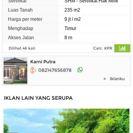
Sertifikat
SHM - Sertifikat Hak Milik
Luas Tanah
235 m2
Harga per meter
9 jt / m2
Menghadap
Timur
Akses Jalan
8 m
Dilihat 46 kali
Calc. KPR
Karni Putra
082147656878
Iklanku
IKLAN LAIN YANG SERUPA