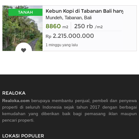
Kebun Kopi di Tabanan Bali hanya 20 
TANAH
Mundeh, Tabanan, Bali
8860
250 rb
m2
/m2
2.215.000.000
Rp
1 minggu yang lalu
REALOKA
Realoka.com
berupaya membantu penjual, pembeli dan penyewa
properti di seluruh Indonesia sejak tahun 2017 dengan berbagai
kemudahan yang diberikan baik bagi pemasang iklan maupun
pencari properti.
LOKASI POPULER