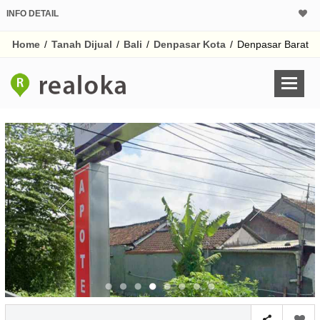
INFO DETAIL
CALCULATOR K
Home
/
Tanah Dijual
/
Bali
/
Denpasar Kota
/
Denpasar Barat
Harga
Pinjaman (PIN) 70%
% /th
O
Untuk hasil simulasi lai
pada kotak-kotak
Simpan Bun