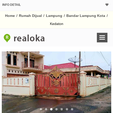
INFO DETAIL
CALCULATOR K
Home
/
Rumah Dijual
/
Lampung
/
Bandar Lampung Kota
/
Harga Rp 1.
Pinjaman (PIN) 70%
Kedaton
% /th
O
Untuk hasil simulasi lai
pada kotak-kotak
Simpan Bun