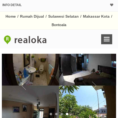
INFO DETAIL
CALCULATOR K
Home
/
Rumah Dijual
/
Sulawesi Selatan
/
Makassar Kota
/
Harga Rp 4.
Pinjaman (PIN) 70%
Bontoala
% /th
O
Untuk hasil simulasi lai
pada kotak-kotak
Simpan Bun