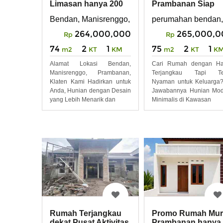
Limasan hanya 200
Prambanan Siap
JTan di D Sasmaya
Bangun Nihhh
Bendan, Manisrenggo, Prambanan, Klaten
perumahan bendan,
Bendan
264,000,000
265,000,0
Rp
Rp
74
2
1
75
2
1
m2
KT
KM
m2
KT
K
Alamat Lokasi Bendan,
Cari Rumah dengan Ha
Manisrenggo, Prambanan,
Terjangkau Tapi Te
Klaten Kami Hadirkan untuk
Nyaman untuk Keluarga?
Anda, Hunian dengan Desain
Jawabannya Hunian Mod
yang Lebih Menarik dan
Minimalis di Kawasan
Rumah Terjangkau
Promo Rumah Mur
dekat Pusat Aktivitas
Prambanan hanya