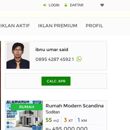
LOGIN
DAFTAR
CALCULATOR K
Harga Rp 2
Pinjaman (PIN) 70
IKLAN AKTIF
IKLAN PREMIUM
PROFIL
% /th
ibnu umar said
0895 4287 4592 1
O
CALC. KPR
Untuk hasil simulasi lai
pada kotak-kotak
Simpan Bun
Rumah Modern Scandinavian di Kar
RUMAH
Soditan
55
3
1
m2
KT
KM
495.000.000
Rp