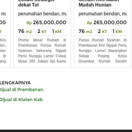
dekat Tol
Mudah Hunian
Prambanan, Harga
Strategis di
 manisrenggo, prambanan
perumahan bendan, manisrenggo, prambanan
perumahan bendan, mani
Super Terja
Prambanan
00
265,000,000
265,000,000
Rp
Rp
76
2
1
76
2
1
M
m2
KT
KM
m2
KT
KM
ini
Promo Besar Rumah di
Punya Rumah Nyaman di
an.
Prambanan Punya Rumah
Prambanan Kini Nggak Perlu
ian
Nyaman Sekarang Nggak
Nunggu Lama! Bayangkan
 di
Perlu Nunggu Lama! Cukup
Setiap Pulang Kerja
ang
Mulai 265 Jutaan Aja Kamu
Disambut Rumah Sendiri
Sudah
yang
LENGKAPNYA
ijual di Prambanan
ijual di Klaten Kab