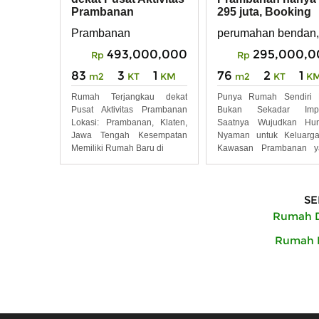
Prambanan
295 juta, Booking
Unit Favoritmu
Prambanan
perumahan bendan,
493,000,000
295,000,0
Rp
Rp
83
3
1
76
2
1
m2
KT
KM
m2
KT
K
Rumah Terjangkau dekat
Punya Rumah Sendiri K
Pusat Aktivitas Prambanan
Bukan Sekadar Impi
Lokasi: Prambanan, Klaten,
Saatnya Wujudkan Hun
Jawa Tengah Kesempatan
Nyaman untuk Keluarga
Memiliki Rumah Baru di
Kawasan Prambanan y
Terus
SE
Rumah D
Rumah D