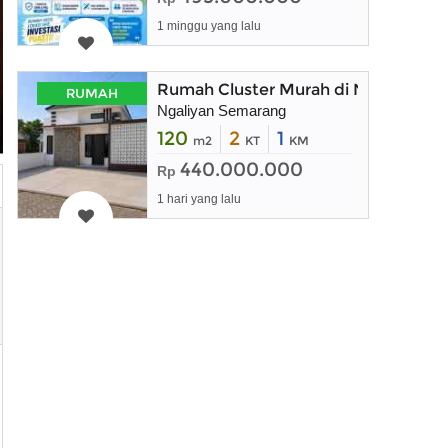
1 minggu yang lalu
Rumah Cluster Murah di Ngaliyan S
RUMAH
Ngaliyan Semarang
120
2
1
m2
KT
KM
440.000.000
Rp
1 hari yang lalu