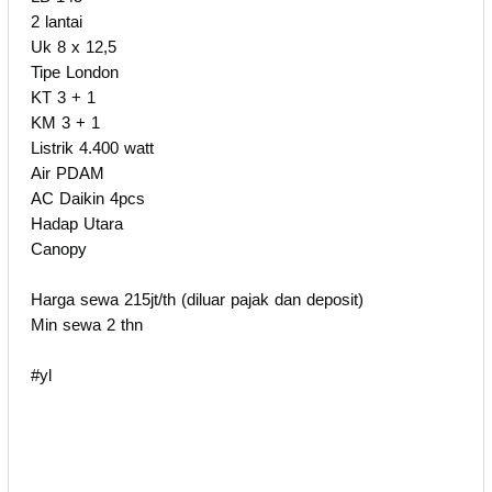
2 lantai
Uk 8 x 12,5
Tipe London
KT 3 + 1
KM 3 + 1
Listrik 4.400 watt
Air PDAM
AC Daikin 4pcs
Hadap Utara
Canopy
Harga sewa 215jt/th (diluar pajak dan deposit)
Min sewa 2 thn
#yl