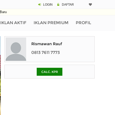
LOGIN
DAFTAR
CALCULATOR K
Baru
Harga Rp 1.
Pinjaman (PIN) 70
IKLAN AKTIF
IKLAN PREMIUM
PROFIL
% /th
Rismawan Rauf
0813 7611 7773
O
CALC. KPR
Untuk hasil simulasi lai
pada kotak-kotak
Simpan Bun