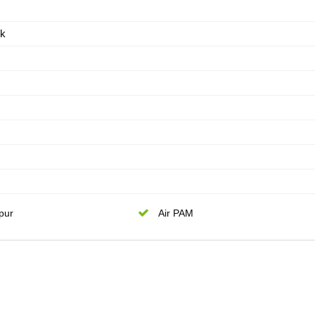
ik
pur
Air PAM