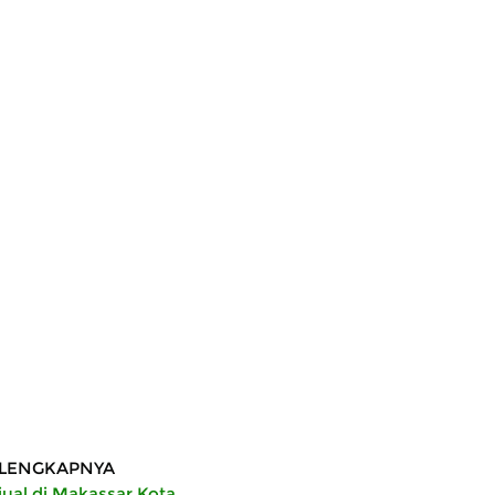
LENGKAPNYA
ual di Makassar Kota