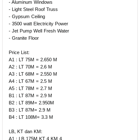
- Aluminum Windows
- Light Steel Roof Truss
- Gypsum Ceiling
- 3500 watt Electricity Power
- Jet Pump Well Fresh Water
- Granite Floor
Price List:
A1 : LT 75M = 2.650 M
A2 : LT 70M = 2.6 M
A3 : LT 68M = 2.550 M
A4 : LT 67M = 2.5 M
A5 : LT 78M = 2.7 M
B1 : LT 87M = 2.9 M
B2 : LT 89M= 2.950M
B3 : LT 87M= 2.9 M
B4 : LT 108M= 3.3 M
LB, KT dan KM:
A1 : LB 175M KT 4 KM 4