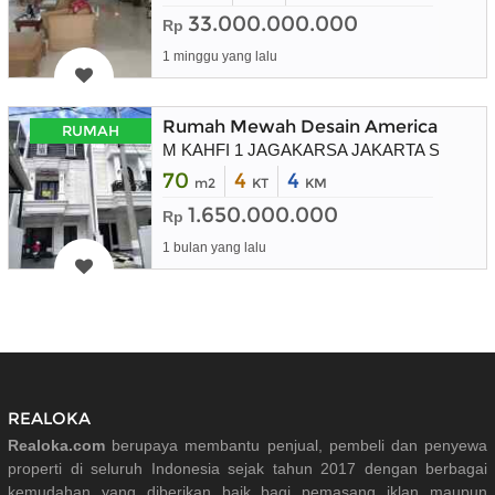
33.000.000.000
Rp
1 minggu yang lalu
Rumah Mewah Desain American Clasik
RUMAH
M KAHFI 1 JAGAKARSA JAKARTA SELATA
70
4
4
m2
KT
KM
1.650.000.000
Rp
1 bulan yang lalu
REALOKA
Realoka.com
berupaya membantu penjual, pembeli dan penyewa
properti di seluruh Indonesia sejak tahun 2017 dengan berbagai
kemudahan yang diberikan baik bagi pemasang iklan maupun