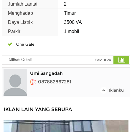
Jumlah Lantai
2
Menghadap
Timur
Daya Listrik
3500 VA
Parkir
1 mobil
One Gate
Dilihat 42 kali
Calc. KPR
Umi Sangadah
087882867281
Iklanku
IKLAN LAIN YANG SERUPA