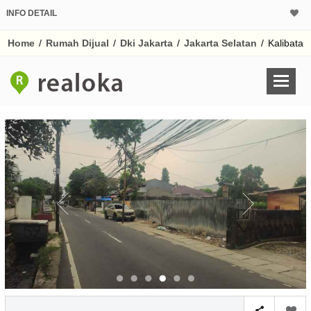
INFO DETAIL
CALCULATOR K
Home
/
Rumah Dijual
/
Dki Jakarta
/
Jakarta Selatan
/
Kalibata
Harga Rp 2.
Pinjaman (PIN) 70%
% /th
O
Untuk hasil simulasi lai
pada kotak-kotak
Simpan Bun