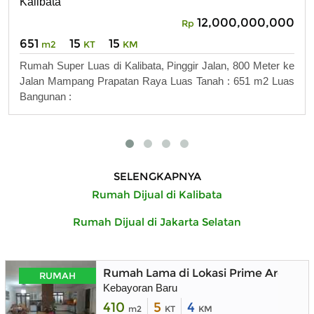
Kalibata
12,000,000,000
Rp
651
15
15
m2
KT
KM
Rumah Super Luas di Kalibata, Pinggir Jalan, 800 Meter ke
Jalan Mampang Prapatan Raya Luas Tanah : 651 m2 Luas
Bangunan :
SELENGKAPNYA
Rumah Dijual di Kalibata
Rumah Dijual di Jakarta Selatan
Rumah Lama di Lokasi Prime Area Ke
RUMAH
Kebayoran Baru
410
5
4
m2
KT
KM