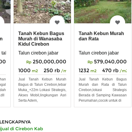
Tanah Kebun Bagus
Tanah Kebun Murah
un
Murah di Wanasaba
dan Rata
Kidul Cirebon
 talun cirebon
Talun cirebon jabar
Talun cirebon jabar
000
250,000,000
579,040,000
Rp
Rp
1000
250 rb
1232
470 rb
m2
/m2
m2
/m2
han
Jual Tanah Kebun Murah
Jual Tanah Kebun Bagus
gal
Bagus di Talun Cirebon,lebar
Murah dan Rata di Talun
dah
Muka_+22m Lokasi Strategis,
Cirebon,lokasi Strategis
dll
Akses Mobil,lingkungan Asri
Berada di Samping Kawasan
Serta Adem,
Perumahan,cocok untuk di
LENGKAPNYA
jual di Cirebon Kab