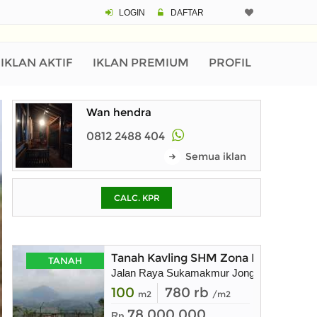
LOGIN
DAFTAR
CALCULATOR K
Harga
Pinjaman (PIN) 70
IKLAN AKTIF
IKLAN PREMIUM
PROFIL
Wan hendra
% /th
0812 2488 404
Semua iklan
O
CALC. KPR
Untuk hasil simulasi lai
pada kotak-kotak
Simpan Bun
Tanah Kavling SHM Zona Kuning Bisa
TANAH
Jalan Raya Sukamakmur Jonggol
100
780 rb
m2
/m2
78.000.000
Rp