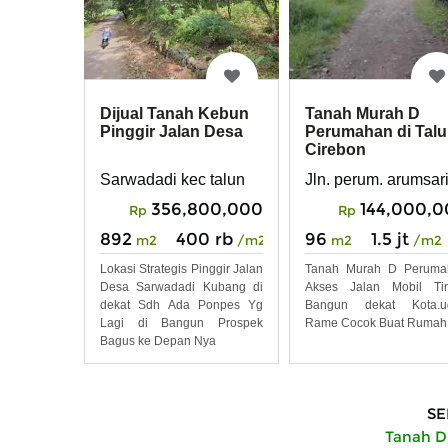
Dijual Tanah Kebun
Tanah Murah D
Pinggir Jalan Desa
Perumahan di Tal
Cirebon
Sarwadadi kec talun
Jln. perum. arumsari
356,800,000
144,000,
Rp
Rp
892
400 rb
96
1.5 jt
m2
/m2
m2
/m2
Lokasi Strategis Pinggir Jalan
Tanah Murah D Peruma
Desa Sarwadadi Kubang di
Akses Jalan Mobil Tin
dekat Sdh Ada Ponpes Yg
Bangun dekat Kota.u
Lagi di Bangun Prospek
Rame Cocok Buat Rumah.
Bagus ke Depan Nya
SE
Tanah Di