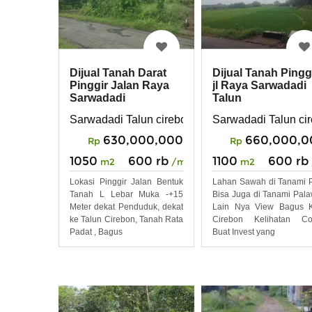
Dijual Tanah Darat
Dijual Tanah Pingg
Pinggir Jalan Raya
jl Raya Sarwadadi
Sarwadadi
Talun
Sarwadadi Talun cirebon
Sarwadadi Talun ci
630,000,000
660,000,0
Rp
Rp
1050
600 rb
1100
600 rb
m2
/m2
m2
Lokasi Pinggir Jalan Bentuk
Lahan Sawah di Tanami 
Tanah L Lebar Muka -+15
Bisa Juga di Tanami Pala
Meter dekat Penduduk, dekat
Lain Nya View Bagus K
ke Talun Cirebon, Tanah Rata
Cirebon Kelihatan Co
Padat , Bagus
Buat Invest yang