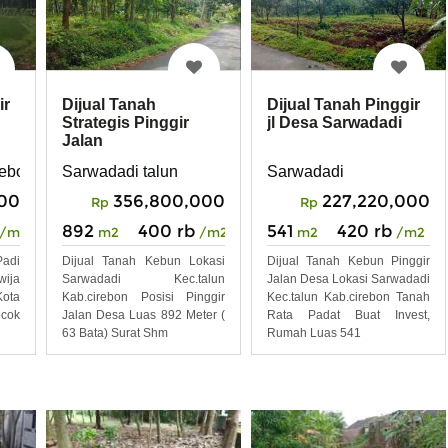
ir
Dijual Tanah
Dijual Tanah Pinggir
Strategis Pinggir
jl Desa Sarwadadi
Jalan
rebon
Sarwadadi talun
Sarwadadi
00
356,800,000
227,220,000
Rp
Rp
892
400 rb
541
420 rb
/m2
m2
/m2
m2
/m2
Padi
Dijual Tanah Kebun Lokasi
Dijual Tanah Kebun Pinggir
wija
Sarwadadi Kec.talun
Jalan Desa Lokasi Sarwadadi
ota
Kab.cirebon Posisi Pinggir
Kec.talun Kab.cirebon Tanah
cok
Jalan Desa Luas 892 Meter (
Rata Padat Buat Invest,
63 Bata) Surat Shm
Rumah Luas 541