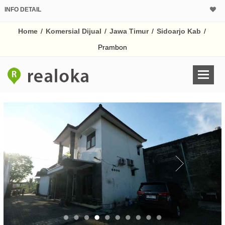
INFO DETAIL
CALCULATOR K
Home
/
Komersial Dijual
/
Jawa Timur
/
Sidoarjo Kab
/
Harga Rp 4.
Pinjaman (PIN) 70%
Prambon
% /th
O
Untuk hasil simulasi lai
pada kotak-kotak
Simpan Bun