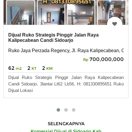
Dijual Ruko Strategis Pinggir Jalan Raya
Kalipecabean Candi Sidoarjo
Ruko Jaya Perzada Regency, Jl. Raya Kalipecabean, Candi
700,000,000
Rp
62
2
2
m2
KT
KM
Dijual Ruko Strategis Pinggir Jalan Raya Kalipecabean
Candi Sidoarjo. 3lantai Lt62 Lb56. H: 081330895651 Ruko
Dijual Lokasi
SELENGKAPNYA
Komersial Dijual di Sidoarjo Kab