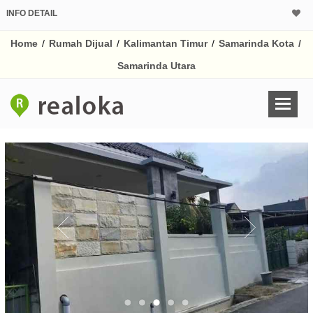
INFO DETAIL
CALCULATOR K
Home
/
Rumah Dijual
/
Kalimantan Timur
/
Samarinda Kota
/
Harga Rp 4.
Pinjaman (PIN) 70%
Samarinda Utara
% /th
O
Untuk hasil simulasi lai
pada kotak-kotak
Simpan Bun