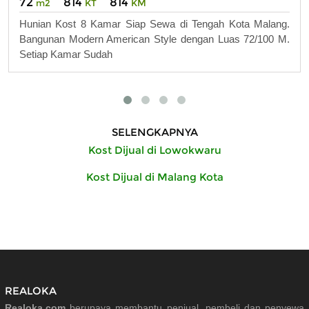
72
814
814
m2
KT
KM
Hunian Kost 8 Kamar Siap Sewa di Tengah Kota Malang.
Bangunan Modern American Style dengan Luas 72/100 M.
Setiap Kamar Sudah
SELENGKAPNYA
Kost Dijual di Lowokwaru
Kost Dijual di Malang Kota
REALOKA
Realoka.com
berupaya membantu penjual, pembeli dan penyewa