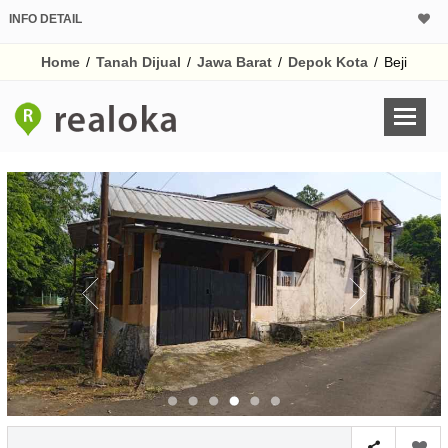
INFO DETAIL
CALCULATOR K
Home
/
Tanah Dijual
/
Jawa Barat
/
Depok Kota
/
Beji
Harga
Pinjaman (PIN) 70
% /th
O
Untuk hasil simulasi lai
pada kotak-kotak
Simpan Bun