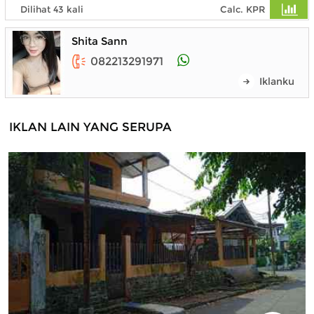
Dilihat 43 kali
Calc. KPR
Shita Sann
082213291971
Iklanku
IKLAN LAIN YANG SERUPA