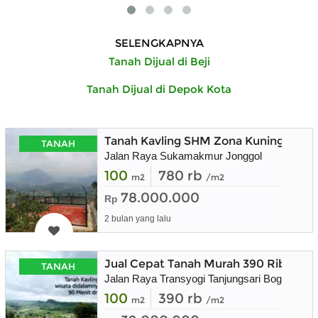
SELENGKAPNYA
Tanah Dijual di Beji
Tanah Dijual di Depok Kota
Tanah Kavling SHM Zona Kuning Bisa 
TANAH
Jalan Raya Sukamakmur Jonggol
100
780 rb
m2
/m2
78.000.000
Rp
2 bulan yang lalu
Jual Cepat Tanah Murah 390 Ribu Perm
TANAH
Jalan Raya Transyogi Tanjungsari Bogor
100
390 rb
m2
/m2