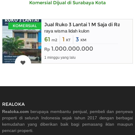
Komersial Dijual di Surabaya Kota
Jual Ruko 3 Lantai 1 M Saja di Raya W
KOMERSIAL
raya wisma lidah kulon
61
1
3
m2
KT
KM
1.000.000.000
Rp
1 minggu yang lalu
REALOKA
Realoka.com
berupaya membantu penjual, pembeli dan penyewa
properti di seluruh Indonesia sejak tahun 2017 dengan berbagai
kemudahan yang diberikan baik bagi pemasang iklan maupun
pencari properti.