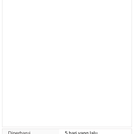
Diperbarui
5 hari yang lalu