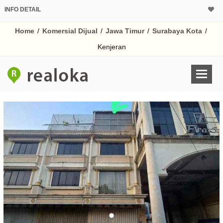
INFO DETAIL
CALCULATOR K
Home
/
Komersial Dijual
/
Jawa Timur
/
Surabaya Kota
/
Harga Rp 4.
Pinjaman (PIN) 70%
Kenjeran
% /th
O
Untuk hasil simulasi lai
pada kotak-kotak
Simpan Bun