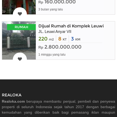
160.000.000
Rp
3 bulan yang lalu
Dijual Rumah di Komplek Leuwi Anya
RUMAH
JL. Leuwi Anyar VII
220
8
3
m2
KT
KM
2.800.000.000
Rp
1 minggu yang lalu
REALOKA
Realoka.com
berupaya membantu penjual, pembeli dan penyewa
properti di seluruh Indonesia sejak tahun 2017 dengan berbagai
kemudahan yang diberikan baik bagi pemasang iklan maupun