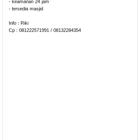
- keamanan 24 jam
- tersedia masjid
Info : Riki
Cp : 081222571991 / 08132284354