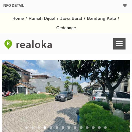
INFO DETAIL
CALCULATOR K
Home
/
Rumah Dijual
/
Jawa Barat
/
Bandung Kota
/
Harga Rp 6
Pinjaman (PIN) 70
Gedebage
% /th
O
Untuk hasil simulasi lai
pada kotak-kotak
Simpan Bun