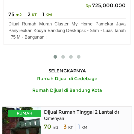
725,000,000
Rp
75
2
1
m2
KT
KM
Dijual Rumah Murah Cluster My Home Pamekar Jaya
Panyileukan Kodya Bandung Deskripsi: - Shm - Luas Tanah
: 75 M - Bangunan :
SELENGKAPNYA
Rumah Dijual di Gedebage
Rumah Dijual di Bandung Kota
Dijual Rumah Tinggal 2 Lantai denga
RUMAH
Cimenyan
70
3
1
m2
KT
KM