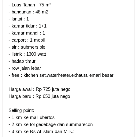
- Luas Tanah : 75 m²
- bangunan : 48 m2
- lantai : 1
- kamar tidur : 1+1
- kamar mandi : 1
- carport : 1 mobil
- air : submersible
- listrik : 1300 watt
- hadap timur
- row jalan lebar
- free : kitchen set,waterheater,exhaust,lemari besar
Harga awal : Rp 725 juta nego
Harga baru : Rp 650 juta nego
Selling point:
- 1 km ke mall ubertos
- 2 km ke tol gedebage dan summarecon
- 3 km ke Rs Al islam dan MTC