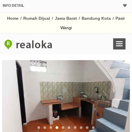
INFO DETAIL
CALCULATOR K
Home
/
Rumah Dijual
/
Jawa Barat
/
Bandung Kota
/
Pasir
Harga Rp 4
Pinjaman (PIN) 70
Wangi
% /th
O
Untuk hasil simulasi lai
pada kotak-kotak
Simpan Bun