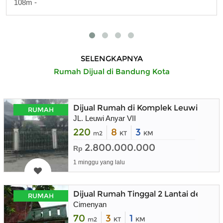
108m -
SELENGKAPNYA
Rumah Dijual di Bandung Kota
Dijual Rumah di Komplek Leuwi Anya
RUMAH
JL. Leuwi Anyar VII
220
8
3
m2
KT
KM
2.800.000.000
Rp
1 minggu yang lalu
Dijual Rumah Tinggal 2 Lantai denga
RUMAH
Cimenyan
70
3
1
m2
KT
KM