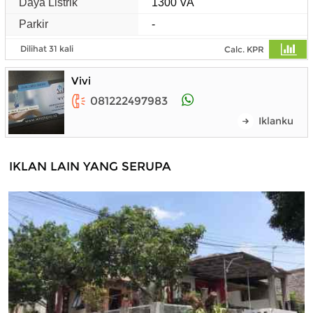
Daya Listrik
1300 VA
Parkir
-
Dilihat 31 kali
Calc. KPR
Vivi
081222497983
Iklanku
IKLAN LAIN YANG SERUPA