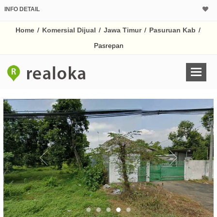
INFO DETAIL
CALCULATOR K
Home
/
Komersial Dijual
/
Jawa Timur
/
Pasuruan Kab
/
Harga Rp 5.
Pinjaman (PIN) 70%
Pasrepan
% /th
O
Untuk hasil simulasi lai
pada kotak-kotak
Simpan Bun