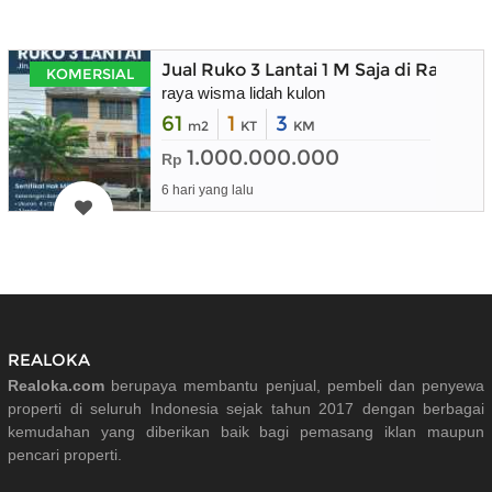
Jual Ruko 3 Lantai 1 M Saja di Raya W
KOMERSIAL
raya wisma lidah kulon
61
1
3
m2
KT
KM
1.000.000.000
Rp
6 hari yang lalu
REALOKA
Realoka.com
berupaya membantu penjual, pembeli dan penyewa
properti di seluruh Indonesia sejak tahun 2017 dengan berbagai
kemudahan yang diberikan baik bagi pemasang iklan maupun
pencari properti.