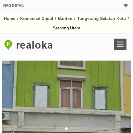
INFO DETAIL
CALCULATOR K
Home
/
Komersial Dijual
/
Banten
/
Tangerang Selatan Kota
/
Harga Rp 1.
Pinjaman (PIN) 70%
Serpong Utara
% /th
O
Untuk hasil simulasi lai
pada kotak-kotak
Simpan Bun