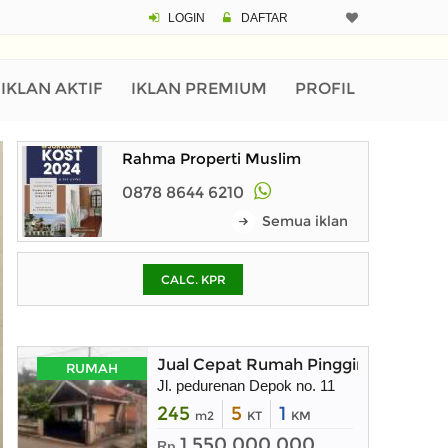
LOGIN
DAFTAR
CALCULATOR K
Harga Rp 9
Pinjaman (PIN) 70
IKLAN AKTIF
IKLAN PREMIUM
PROFIL
Rahma Properti Muslim
% /th
0878 8644 6210
Semua iklan
O
CALC. KPR
Untuk hasil simulasi lai
pada kotak-kotak
Simpan Bun
Jual Cepat Rumah Pinggir Jalan
RUMAH
Jl. pedurenan Depok no. 11
245
5
1
m2
KT
KM
1.550.000.000
Rp