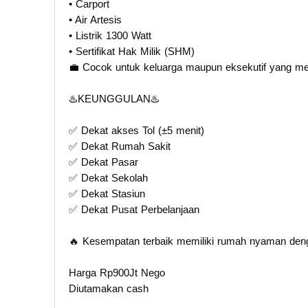
• Carport
• Air Artesis
• Listrik 1300 Watt
• Sertifikat Hak Milik (SHM)
💼 Cocok untuk keluarga maupun eksekutif yang mem
♨️KEUNGGULAN♨️
✅ Dekat akses Tol (±5 menit)
✅ Dekat Rumah Sakit
✅ Dekat Pasar
✅ Dekat Sekolah
✅ Dekat Stasiun
✅ Dekat Pusat Perbelanjaan
🔥 Kesempatan terbaik memiliki rumah nyaman den
Harga Rp900Jt Nego
Diutamakan cash