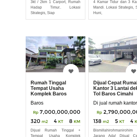
3kt / 2km 1 Carport, Rumah
4 Kamar Tidur dan 3 K
Hadap Timur.. Lokasi
Mandi. Lokasi Strategis, 
Strategis, Siap
Huni,
Rumah Tinggal
Dijual Cepat Ruma
Tempat Usaha
Kantor 3 Lantai de
Komplek Baros
Tol Baros Cimahi
Cimahi Cocok U
Baros
Di jual rumah kantor
Usaha
7,000,000,000
2,790,000,0
Rp
Rp
320
4
8
138
5
4
m2
KT
KM
m2
KT
Dijual Rumah Tinggal +
Bismillahirohmanirohim
Tempat Usaha Komplek
Jarang Ada! Dijual Ce