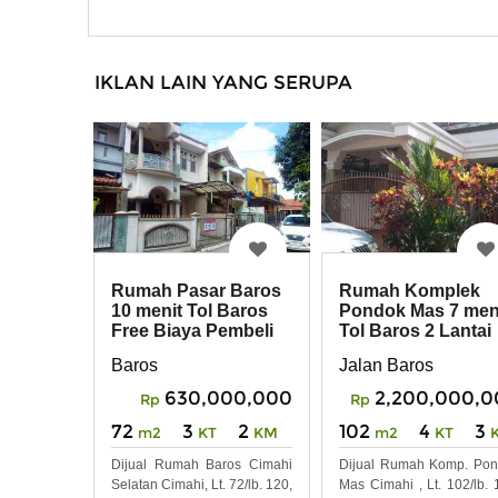
IKLAN LAIN YANG SERUPA
Rumah Pasar Baros
Rumah Komplek
10 menit Tol Baros
Pondok Mas 7 men
Free Biaya Pembeli
Tol Baros 2 Lantai
Baros
Jalan Baros
630,000,000
2,200,000,0
Rp
Rp
72
3
2
102
4
3
m2
KT
KM
m2
KT
Dijual Rumah Baros Cimahi
Dijual Rumah Komp. Po
Selatan Cimahi, Lt. 72/lb. 120,
Mas Cimahi , Lt. 102/lb. 