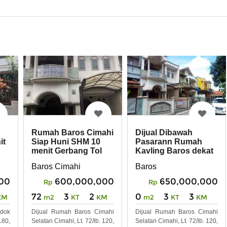
Rumah Baros Cimahi
Dijual Dibawah
it
Siap Huni SHM 10
Pasarann Rumah
menit Gerbang Tol
Kavling Baros dekat
Baros
Tol Baros
Baros Cimahi
Baros
00
600,000,000
650,000,000
Rp
Rp
72
3
2
0
3
3
KM
m2
KT
KM
m2
KT
KM
ndok
Dijual Rumah Baros Cimahi
Dijual Rumah Baros Cimahi
180,
Selatan Cimahi, Lt. 72/lb. 120,
Selatan Cimahi, Lt. 72/lb. 120,