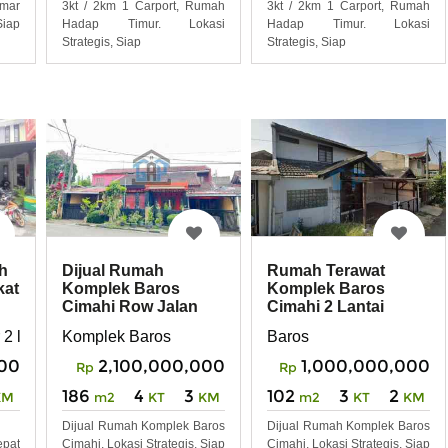
amar
3kt / 2km 1 Carport, Rumah
3kt / 2km 1 Carport, Rumah
Siap
Hadap Timur. Lokasi
Hadap Timur. Lokasi
Strategis, Siap
Strategis, Siap
h
Dijual Rumah
Rumah Terawat
kat
Komplek Baros
Komplek Baros
Cimahi Row Jalan
Cimahi 2 Lantai
Besar Posisi Hook
 2 lantai Deket tol Baros cimahi
Komplek Baros
Baros
00
2,100,000,000
1,000,000,000
Rp
Rp
186
4
3
102
3
2
KM
m2
KT
KM
m2
KT
KM
Dijual Rumah Komplek Baros
Dijual Rumah Komplek Baros
pat
Cimahi, Lokasi Strategis, Siap
Cimahi, Lokasi Strategis, Siap