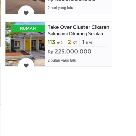
2 hari yang lalu
Take Over Cluster Cikarang Pass
RUMAH
Sukadami Cikarang Selatan
113
2
1
m2
KT
KM
225.000.000
Rp
2 bulan yang lalu