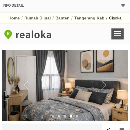
INFO DETAIL
CALCULATOR K
Home
/
Rumah Dijual
/
Banten
/
Tangerang Kab
/
Cisoka
Harga Rp 1
Pinjaman (PIN) 70
% /th
O
Untuk hasil simulasi lai
pada kotak-kotak
Simpan Bun