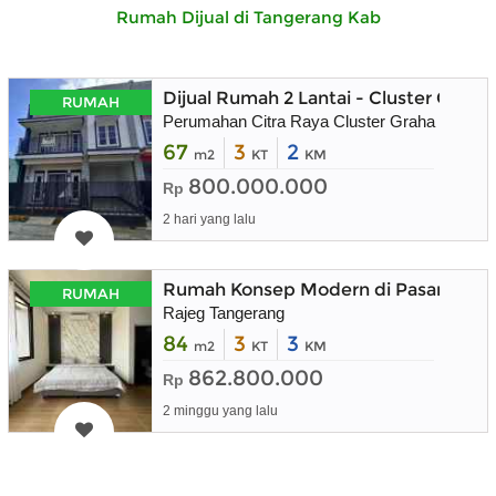
Rumah Dijual di Tangerang Kab
Dijual Rumah 2 Lantai - Cluster Graha
RUMAH
Perumahan Citra Raya Cluster Graha Raflesia
67
3
2
m2
KT
KM
800.000.000
Rp
2 hari yang lalu
Rumah Konsep Modern di Pasar Kemi
RUMAH
Rajeg Tangerang
84
3
3
m2
KT
KM
862.800.000
Rp
2 minggu yang lalu