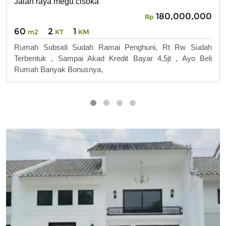
Jalan raya megu cisoka
180,000,000
Rp
60
2
1
m2
KT
KM
Rumah Subsidi Sudah Ramai Penghuni, Rt Rw Sudah
Terbentuk , Sampai Akad Kredit Bayar 4,5jt , Ayo Beli
Rumah Banyak Bonusnya,