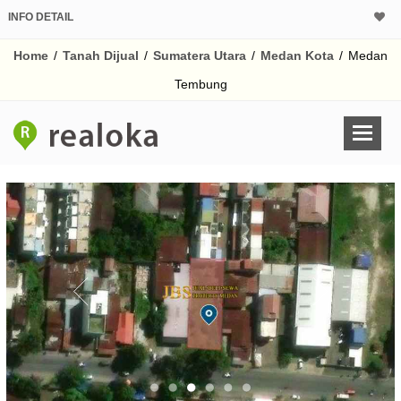
INFO DETAIL
CALCULATOR K
Home
/
Tanah Dijual
/
Sumatera Utara
/
Medan Kota
/
Medan
Harga
Pinjaman (PIN) 70%
Tembung
% /th
O
Untuk hasil simulasi lai
pada kotak-kotak
Simpan Bun