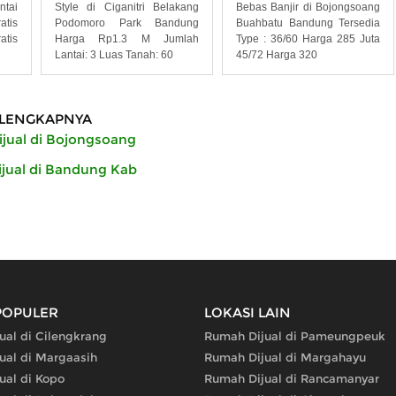
ntai
Style di Ciganitri Belakang
Bebas Banjir di Bojongsoang
atis
Podomoro Park Bandung
Buahbatu Bandung Tersedia
atis
Harga Rp1.3 M Jumlah
Type : 36/60 Harga 285 Juta
Lantai: 3 Luas Tanah: 60
45/72 Harga 320
LENGKAPNYA
jual di Bojongsoang
jual di Bandung Kab
POPULER
LOKASI LAIN
ual di Cilengkrang
Rumah Dijual di Pameungpeuk
ual di Margaasih
Rumah Dijual di Margahayu
ual di Kopo
Rumah Dijual di Rancamanyar