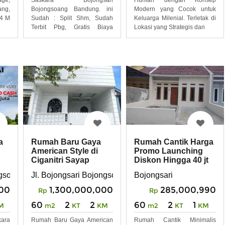
ng,
Bojongsoang Bandung. ini
Modern yang Cocok untuk
84 M
Sudah : Split Shm, Sudah
Keluarga Milenial. Terletak di
Terbit Pbg, Gratis Biaya
Lokasi yang Strategis dan
Bphtb,
a
Rumah Baru Gaya
Rumah Cantik Harga
h
American Style di
Promo Launching
g
Ciganitri Sayap
Diskon Hingga 40 jt
Podomoro Bandung
di Bojongsoang
ngsoang Buah Batu Bandung
Jl. Bojongsari Bojongsoang Bandung
Bojongsari
000
1,300,000,000
285,000,990
Rp
Rp
60
2
2
60
2
1
M
m2
KT
KM
m2
KT
KM
ara
Rumah Baru Gaya American
Rumah Cantik Minimalis