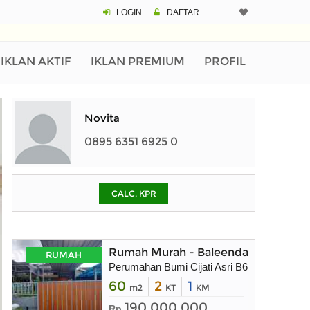
LOGIN
DAFTAR
CALCULATOR K
Harga Rp 6
Pinjaman (PIN) 70
IKLAN AKTIF
IKLAN PREMIUM
PROFIL
% /th
Novita
0895 6351 6925 0
O
CALC. KPR
Untuk hasil simulasi lai
pada kotak-kotak
Simpan Bun
Rumah Murah - Baleendah Bandung
RUMAH
Perumahan Bumi Cijati Asri B64 Desa War
60
2
1
m2
KT
KM
190.000.000
Rp