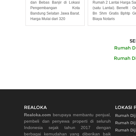
Rumah 2 Lantai Harga Sa
dan Bebas Banjir di Lokasi
(satu Lantai). Benefit : Gr
Pengembangan Kota
Bn Shm Gratis Bphtp Gr
Bandung Selatan Jawa Barat.
Biaya Notaris
Harga Mulai dari 320
SE
Rumah Di
Rumah Di
REALOKA
LOKASI 
Realoka.com
berupaya membantu penjual,
Rumah Dij
pembeli dan penyewa properti di seluruh
Rumah Dij
Indonesia sejak tahun 2017 dengan
Rumah Dij
berbagai kemudahan yang diberikan baik