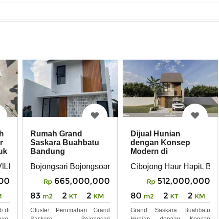
h
Rumah Grand
Dijual Hunian
r
Saskara Buahbatu
dengan Konsep
ruk
Bandung
Modern di
Bojongsoang
LAGE, Jl. Cijeruk, Bojongsari, Kec. Bojongsoang, Kabupate
Bojongsari Bojongsoang Bandung
Cibojong Haur Hapit, Bo
00
665,000,000
512,000,000
Rp
Rp
83
2
2
80
2
2
M
m2
KT
KM
m2
KT
KM
b di
Cluster Perumahan Grand
Grand Saskara Buahbatu
age,
Saskara Bojongsari
Hunian dengan Konsep