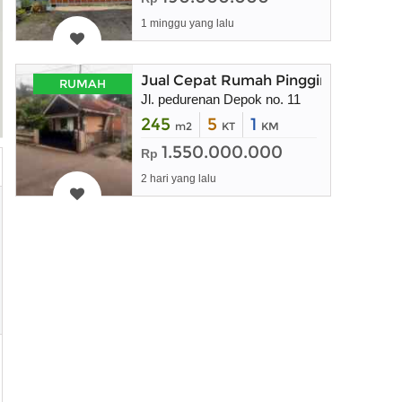
1 minggu yang lalu
Jual Cepat Rumah Pinggir Jalan
RUMAH
Jl. pedurenan Depok no. 11
245
5
1
m2
KT
KM
1.550.000.000
Rp
2 hari yang lalu