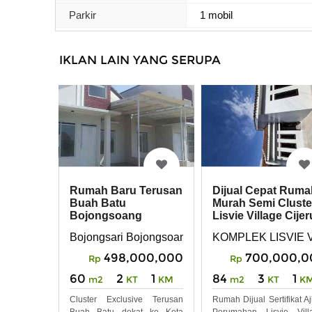
Parkir
1 mobil
IKLAN LAIN YANG SERUPA
Rumah Baru Terusan
Dijual Cepat Ruma
Buah Batu
Murah Semi Cluste
Bojongsoang
Lisvie Village Cije
Bandung
Cikoneng
Bojongsari Bojongsoang Bandung
KOMPLEK LISVIE VIL
498,000,000
700,000,0
Rp
Rp
60
2
1
84
3
1
m2
KT
KM
m2
KT
K
Cluster Exclusive Terusan
Rumah Dijual Sertifikat Aj
Buah Batu dekat ke Kota
Perumahan Lisvie Vill