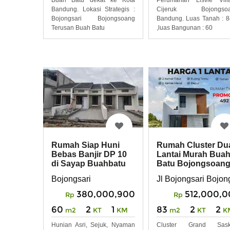
Bandung. Lokasi Strategis :
Cijeruk Bojongsoa
Bojongsari Bojongsoang
Bandung. Luas Tanah : 
Terusan Buah Batu
,luas Bangunan : 60
Rumah Cluster Du
Rumah Siap Huni
Lantai Murah Bua
Bebas Banjir DP 10
Batu Bojongsoan
di Sayap Buahbatu
Bandung
Jl Bojongsari Bojo
Bojongsari
512,000,
380,000,900
Rp
Rp
83
2
2
60
2
1
m2
KT
K
m2
KT
KM
Cluster Grand Sask
Hunian Asri, Sejuk, Nyaman