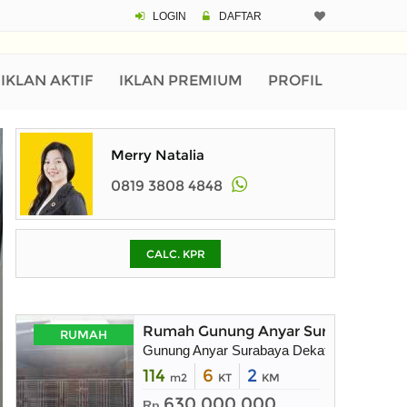
LOGIN
DAFTAR
CALCULATOR K
Harga Rp 1.
Pinjaman (PIN) 70
IKLAN AKTIF
IKLAN PREMIUM
PROFIL
% /th
Merry Natalia
0819 3808 4848
O
CALC. KPR
Untuk hasil simulasi lai
pada kotak-kotak
Simpan Bun
Rumah Gunung Anyar Surabaya Tim
RUMAH
Gunung Anyar Surabaya Dekat Rungkut
114
6
2
m2
KT
KM
630.000.000
Rp