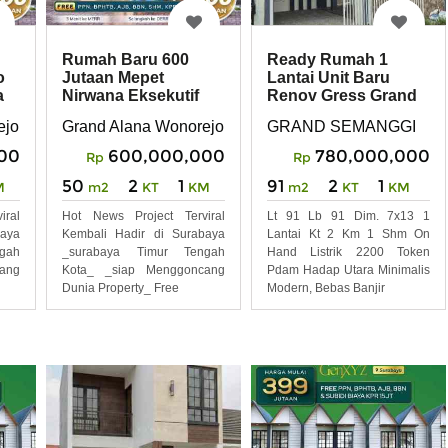
Rumah Baru 600
Ready Rumah 1
o
Jutaan Mepet
Lantai Unit Baru
a
Nirwana Eksekutif
Renov Gress Grand
Wonorejo,Gunawangsa
Semanggi Residence
ejo
Grand Alana Wonorejo
GRAND SEMANGGI
MERR
00
600,000,000
780,000,000
Rp
Rp
50
2
1
91
2
1
M
m2
KT
KM
m2
KT
KM
iral
Hot News Project Terviral
Lt 91 Lb 91 Dim. 7x13 1
baya
Kembali Hadir di Surabaya
Lantai Kt 2 Km 1 Shm On
gah
_surabaya Timur Tengah
Hand Listrik 2200 Token
ang
Kota_ _siap Menggoncang
Pdam Hadap Utara Minimalis
Dunia Property_ Free
Modern, Bebas Banjir