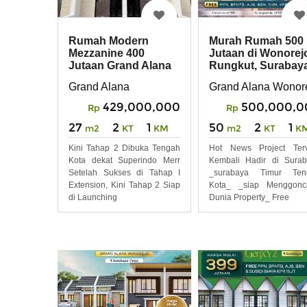
Rumah Modern
Murah Rumah 500
Mezzanine 400
Jutaan di Wonorej
Jutaan Grand Alana
Rungkut, Surabay
Wonorejo Free Biaya
Timur
Grand Alana
Grand Alana Wonor
429,000,000
500,000,0
Rp
Rp
27
2
1
50
2
1
m2
KT
KM
m2
KT
K
Kini Tahap 2 Dibuka Tengah
Hot News Project Terv
Kota dekat Superindo Merr
Kembali Hadir di Sura
Setelah Sukses di Tahap I
_surabaya Timur Ten
Extension, Kini Tahap 2 Siap
Kota_ _siap Menggonc
di Launching
Dunia Property_ Free