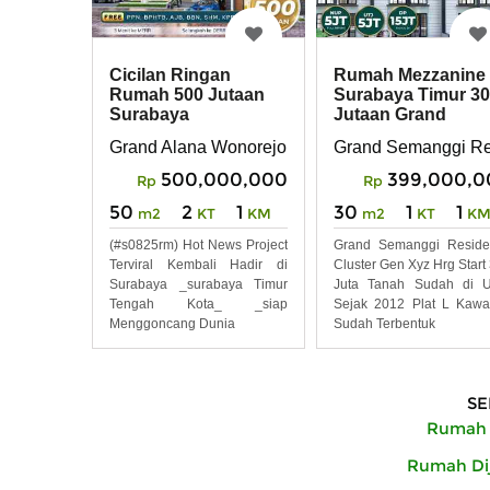
Cicilan Ringan
Rumah Mezzanine
Rumah 500 Jutaan
Surabaya Timur 3
Surabaya
Jutaan Grand
Timur,Mepet Nirwana
Semanggi Wonore
Grand Alana Wonorejo
Grand Semanggi R
Eksekutif
500,000,000
399,000,0
Rp
Rp
50
2
1
30
1
1
m2
KT
KM
m2
KT
K
(#s0825rm) Hot News Project
Grand Semanggi Reside
Terviral Kembali Hadir di
Cluster Gen Xyz Hrg Start
Surabaya _surabaya Timur
Juta Tanah Sudah di U
Tengah Kota_ _siap
Sejak 2012 Plat L Kaw
Menggoncang Dunia
Sudah Terbentuk
SE
Rumah D
Rumah Dij