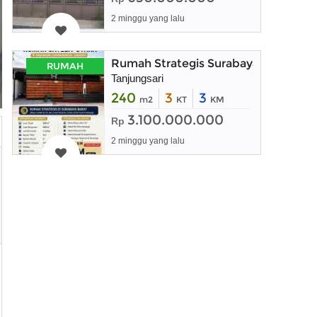
2 minggu yang lalu
Rumah Strategis Surabaya Barat dek
RUMAH
Tanjungsari
240
3
3
m2
KT
KM
3.100.000.000
Rp
2 minggu yang lalu