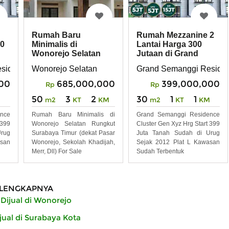
Rumah Baru
Rumah Mezzanine 2
00
Minimalis di
Lantai Harga 300
Wonorejo Selatan
Jutaan di Grand
jo
Rungkut Surabaya
Semanggi Wonorejo
esidence
Wonorejo Selatan
Grand Semanggi Reside
Timur
00
685,000,000
399,000,000
Rp
Rp
50
3
2
30
1
1
M
m2
KT
KM
m2
KT
KM
nce
Rumah Baru Minimalis di
Grand Semanggi Residence
 399
Wonorejo Selatan Rungkut
Cluster Gen Xyz Hrg Start 399
rug
Surabaya Timur (dekat Pasar
Juta Tanah Sudah di Urug
asan
Wonorejo, Sekolah Khadijah,
Sejak 2012 Plat L Kawasan
Merr, Dll) For Sale
Sudah Terbentuk
LENGKAPNYA
ijual di Wonorejo
ual di Surabaya Kota